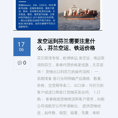
发空运到芬兰需要注意什
17
么，芬兰空运、铁运价格
06
芬兰双清专线，欧洲铁运 发空运，海运双
0
清到芬兰，泰睿代理价格更优惠，主页咨
询！ 货物出口到芬兰的操作流程： 一、
前期准备 签订合同明确产品规格、数量、
价格、交货期等条二、出口操：与芬兰的
客户或进口商签订货物买卖合同。 1.订
舱： 泰睿根据货物情况和客户需求，向船
公司或航空公司申请舱位。 提供货物信
息，如件数、箱型、箱量、毛重、体积