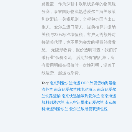
路覆盖：作为深耕中欧航线多年的物流服
务商，泰睿国际物流熟悉爱尔兰海关政策
和欧盟统一关税规则，全程包办国内出口
报关、爱尔兰进口清关，提前核算并缴纳
关税与23%标准增值税，客户无需额外对
接清关代理，也不用为突发的税费补缴发
愁。 无隐形收费，报价透明可查：我们打
破行业“低价引流、后期加价”的乱象，所
有费用明细在报价时一次性列明，涵盖干
线运费、起运地杂费、……
Tag:
南京到爱尔兰海运 DDP 外贸货物海运物
流芬兰
南京到爱尔兰纯电池海运
南京到爱尔
兰铁路运输
南京快递油漆到爱尔兰
南京海运
颜料到爱尔兰
南京空运墨水到爱尔兰
南京颜
料海运到爱尔兰
爱尔兰敏感货双清包税