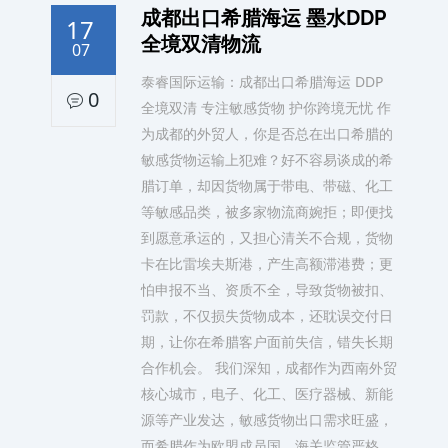
成都出口希腊海运 墨水DDP
17
全境双清物流
07
泰睿国际运输：成都出口希腊海运 DDP
0
全境双清 专注敏感货物 护你跨境无忧 作
为成都的外贸人，你是否总在出口希腊的
敏感货物运输上犯难？好不容易谈成的希
腊订单，却因货物属于带电、带磁、化工
等敏感品类，被多家物流商婉拒；即便找
到愿意承运的，又担心清关不合规，货物
卡在比雷埃夫斯港，产生高额滞港费；更
怕申报不当、资质不全，导致货物被扣、
罚款，不仅损失货物成本，还耽误交付日
期，让你在希腊客户面前失信，错失长期
合作机会。 我们深知，成都作为西南外贸
核心城市，电子、化工、医疗器械、新能
源等产业发达，敏感货物出口需求旺盛，
而希腊作为欧盟成员国，海关监管严格、