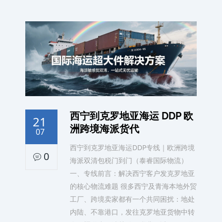
西宁到克罗地亚海运 DDP 欧
21
洲跨境海派货代
07
西宁到克罗地亚海运DDP专线｜欧洲跨境
0
海派双清包税门到门（泰睿国际物流）
一、专线前言：解决西宁客户发克罗地亚
的核心物流难题 很多西宁及青海本地外贸
工厂、跨境卖家都有一个共同困扰：地处
内陆、不靠港口，发往克罗地亚货物中转