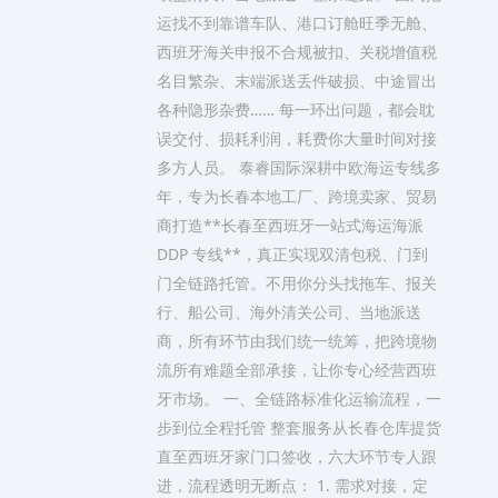
运找不到靠谱车队、港口订舱旺季无舱、
西班牙海关申报不合规被扣、关税增值税
名目繁杂、末端派送丢件破损、中途冒出
各种隐形杂费…… 每一环出问题，都会耽
误交付、损耗利润，耗费你大量时间对接
多方人员。 泰睿国际深耕中欧海运专线多
年，专为长春本地工厂、跨境卖家、贸易
商打造**长春至西班牙一站式海运海派
DDP 专线**，真正实现双清包税、门到
门全链路托管。不用你分头找拖车、报关
行、船公司、海外清关公司、当地派送
商，所有环节由我们统一统筹，把跨境物
流所有难题全部承接，让你专心经营西班
牙市场。 一、全链路标准化运输流程，一
步到位全程托管 整套服务从长春仓库提货
直至西班牙家门口签收，六大环节专人跟
进，流程透明无断点： 1. 需求对接，定