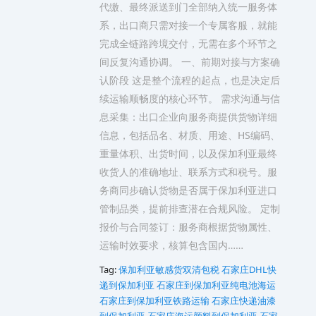
代缴、最终派送到门全部纳入统一服务体
系，出口商只需对接一个专属客服，就能
完成全链路跨境交付，无需在多个环节之
间反复沟通协调。 一、前期对接与方案确
认阶段 这是整个流程的起点，也是决定后
续运输顺畅度的核心环节。 需求沟通与信
息采集：出口企业向服务商提供货物详细
信息，包括品名、材质、用途、HS编码、
重量体积、出货时间，以及保加利亚最终
收货人的准确地址、联系方式和税号。服
务商同步确认货物是否属于保加利亚进口
管制品类，提前排查潜在合规风险。 定制
报价与合同签订：服务商根据货物属性、
运输时效要求，核算包含国内……
Tag:
保加利亚敏感货双清包税
石家庄DHL快
递到保加利亚
石家庄到保加利亚纯电池海运
石家庄到保加利亚铁路运输
石家庄快递油漆