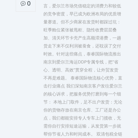
0
言，爱尔兰市场凭借稳定的消费力和较低
的竞争密度，早已成为欧洲布局的优质增
量赛道。但不少商家在发货时都踩过坑：
旺季舱位紧张被甩柜、隐性收费层层叠
加、清关环节卡壳产生高额滞港费，一趟
货走下来不仅利润被蚕食，还耽误了交付
时效。针对这些痛点，泰睿国际物流推出
南京到爱尔兰海运DDP专属专线，把“省
心、透明、高效”贯穿全程，让外贸发货
不再是难题。 泰睿国际物流核心优势，直
击行业痛点 我们深知南京客户发往爱尔兰
的核心诉求，把服务优势打磨到每一个细
节： 本地上门取件，足不出户发货：无论
你的货物存放在南京仓库、工厂还是办公
点，我们都能安排专人专车上门揽收，无
需你自行安排短途运输，从发货第一步就
帮你节省人力和时间成本。 双清包税全链