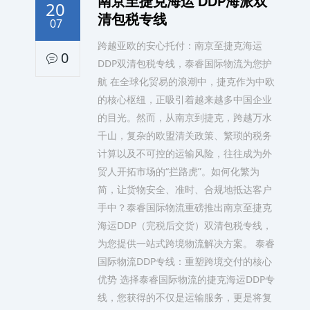
南京至捷克海运 DDP海派双
20
清包税专线
07
跨越亚欧的安心托付：南京至捷克海运
0
DDP双清包税专线，泰睿国际物流为您护
航 在全球化贸易的浪潮中，捷克作为中欧
的核心枢纽，正吸引着越来越多中国企业
的目光。然而，从南京到捷克，跨越万水
千山，复杂的欧盟清关政策、繁琐的税务
计算以及不可控的运输风险，往往成为外
贸人开拓市场的“拦路虎”。如何化繁为
简，让货物安全、准时、合规地抵达客户
手中？泰睿国际物流重磅推出南京至捷克
海运DDP（完税后交货）双清包税专线，
为您提供一站式跨境物流解决方案。 泰睿
国际物流DDP专线：重塑跨境交付的核心
优势 选择泰睿国际物流的捷克海运DDP专
线，您获得的不仅是运输服务，更是将复