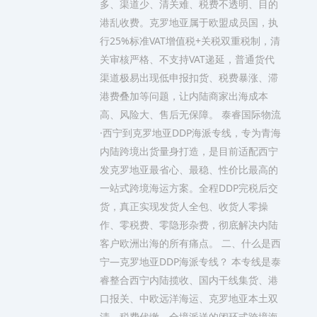
多、渠道少、清关难、税费不透明、目的
港乱收费。克罗地亚属于欧盟成员国，执
行25%标准VAT增值税+关税双重税制，清
关审核严格、不支持VAT递延，普通货代
渠道极易出现低申报扣货、税费暴涨、滞
港费叠加等问题，让内陆商家出海成本
高、风险大、售后无保障。 泰睿国际物流
·西宁到克罗地亚DDP海派专线，专为青海
内陆跨境出货量身打造，是目前适配西宁
发克罗地亚最省心、最稳、性价比最高的
一站式跨境海运方案。全程DDP完税后交
货，真正实现发货人全包、收货人零操
作、零税费、零隐形杂费，彻底解决内陆
客户欧洲出海的所有痛点。 二、什么是西
宁—克罗地亚DDP海派专线？ 本专线是泰
睿整合西宁内陆揽收、国内干线集货、港
口报关、中欧远洋海运、克罗地亚本土双
清、税费代缴、全境派送的闭环式跨境海