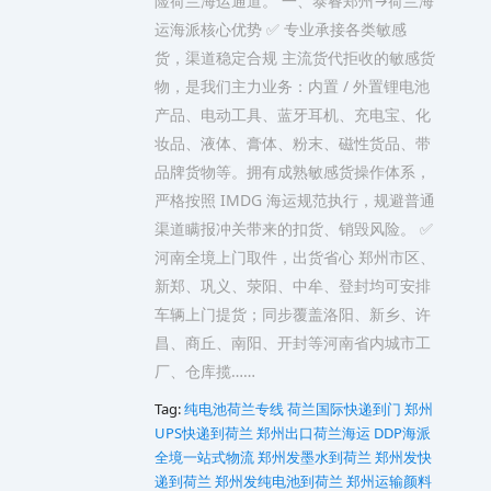
险荷兰海运通道。 一、泰睿郑州→荷兰海
运海派核心优势 ✅ 专业承接各类敏感
货，渠道稳定合规 主流货代拒收的敏感货
物，是我们主力业务：内置 / 外置锂电池
产品、电动工具、蓝牙耳机、充电宝、化
妆品、液体、膏体、粉末、磁性货品、带
品牌货物等。拥有成熟敏感货操作体系，
严格按照 IMDG 海运规范执行，规避普通
渠道瞒报冲关带来的扣货、销毁风险。 ✅
河南全境上门取件，出货省心 郑州市区、
新郑、巩义、荥阳、中牟、登封均可安排
车辆上门提货；同步覆盖洛阳、新乡、许
昌、商丘、南阳、开封等河南省内城市工
厂、仓库揽……
Tag:
纯电池荷兰专线
荷兰国际快递到门
郑州
UPS快递到荷兰
郑州出口荷兰海运 DDP海派
全境一站式物流
郑州发墨水到荷兰
郑州发快
递到荷兰
郑州发纯电池到荷兰
郑州运输颜料