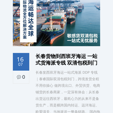
长春货物到西班牙海运 一站
16
式货海派专线 双清包税到门
07
长春发西班牙海运一站式海派 DDP 专线
0
｜泰睿国际双清包税到门，跨境发货全程
不用你操心 做跨境出口、外贸供货、电商
铺货的长春商家，一定深有体会：从长春
出货运往西班牙，最耗心力的从来不是备
货生产，而是横跨国内转运、远洋海运、
欧盟清关、当地派送一整条链路。 国内拖