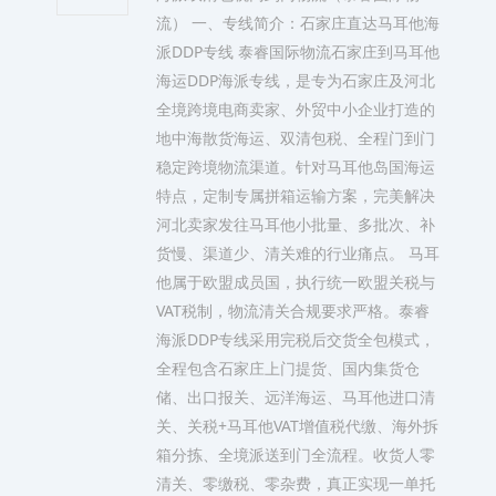
流） 一、专线简介：石家庄直达马耳他海
派DDP专线 泰睿国际物流石家庄到马耳他
海运DDP海派专线，是专为石家庄及河北
全境跨境电商卖家、外贸中小企业打造的
地中海散货海运、双清包税、全程门到门
稳定跨境物流渠道。针对马耳他岛国海运
特点，定制专属拼箱运输方案，完美解决
河北卖家发往马耳他小批量、多批次、补
货慢、渠道少、清关难的行业痛点。 马耳
他属于欧盟成员国，执行统一欧盟关税与
VAT税制，物流清关合规要求严格。泰睿
海派DDP专线采用完税后交货全包模式，
全程包含石家庄上门提货、国内集货仓
储、出口报关、远洋海运、马耳他进口清
关、关税+马耳他VAT增值税代缴、海外拆
箱分拣、全境派送到门全流程。收货人零
清关、零缴税、零杂费，真正实现一单托