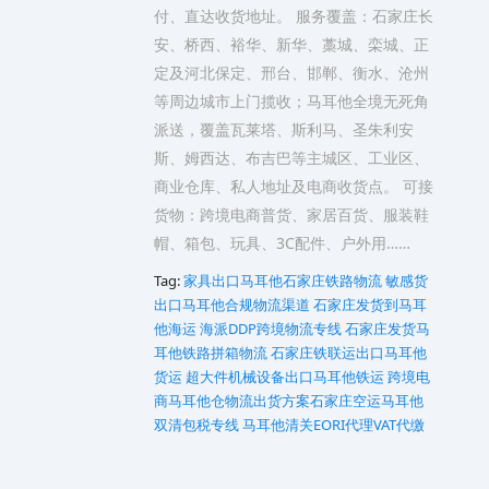
付、直达收货地址。 服务覆盖：石家庄长
安、桥西、裕华、新华、藁城、栾城、正
定及河北保定、邢台、邯郸、衡水、沧州
等周边城市上门揽收；马耳他全境无死角
派送，覆盖瓦莱塔、斯利马、圣朱利安
斯、姆西达、布吉巴等主城区、工业区、
商业仓库、私人地址及电商收货点。 可接
货物：跨境电商普货、家居百货、服装鞋
帽、箱包、玩具、3C配件、户外用……
Tag:
家具出口马耳他石家庄铁路物流
敏感货
出口马耳他合规物流渠道
石家庄发货到马耳
他海运 海派DDP跨境物流专线
石家庄发货马
耳他铁路拼箱物流
石家庄铁联运出口马耳他
货运
超大件机械设备出口马耳他铁运
跨境电
商马耳他仓物流出货方案石家庄空运马耳他
双清包税专线
马耳他清关EORI代理VAT代缴