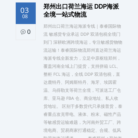
郑州出口荷兰海运 DDP海派
03
全境一站式物流
08
郑州出口荷兰海运海派专线｜泰睿国际物
0
流 敏感货专业承运 DDP 双清包税全境门
到门 深耕欧洲跨境海运，专注敏感货物物
流运输！泰睿国际物流郑州直达荷兰海运
海派专线全新发力，立足中原枢纽郑州，
覆盖河南全域上门提货，支持拼箱 LCL、
整柜 FCL 海运，全线 DDP 双清包税，直
达鹿特丹、阿姆斯特丹、海牙、埃因霍
温、乌得勒支等荷兰全境，可派送工厂仓
库、亚马逊 FBA 仓、商业地址、私人收
货地址。 区别于多数货代只承接普货，泰
睿重点攻克带电、液体、粉末、磁性产品
等敏感货运输难题，为河南外贸工厂、跨
境电商、贸易商家打通稳定、合规、低风