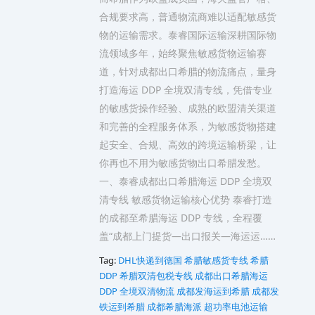
合规要求高，普通物流商难以适配敏感货
物的运输需求。泰睿国际运输深耕国际物
流领域多年，始终聚焦敏感货物运输赛
道，针对成都出口希腊的物流痛点，量身
打造海运 DDP 全境双清专线，凭借专业
的敏感货操作经验、成熟的欧盟清关渠道
和完善的全程服务体系，为敏感货物搭建
起安全、合规、高效的跨境运输桥梁，让
你再也不用为敏感货物出口希腊发愁。
一、泰睿成都出口希腊海运 DDP 全境双
清专线 敏感货物运输核心优势 泰睿打造
的成都至希腊海运 DDP 专线，全程覆
盖“成都上门提货—出口报关—海运运……
Tag:
DHL快递到德国
‌‌‌‌希腊敏感货专线
希腊
DDP
希腊双清包税专线
成都出口希腊海运
DDP 全境双清物流
成都发海运到希腊
成都发
铁运到希腊
成都希腊海派‌‌‌‌
超功率电池运输