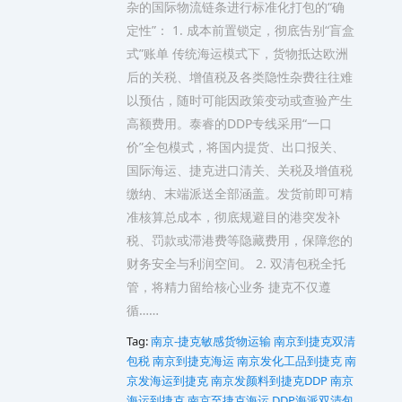
杂的国际物流链条进行标准化打包的“确
定性”： 1. 成本前置锁定，彻底告别“盲盒
式”账单 传统海运模式下，货物抵达欧洲
后的关税、增值税及各类隐性杂费往往难
以预估，随时可能因政策变动或查验产生
高额费用。泰睿的DDP专线采用“一口
价”全包模式，将国内提货、出口报关、
国际海运、捷克进口清关、关税及增值税
缴纳、末端派送全部涵盖。发货前即可精
准核算总成本，彻底规避目的港突发补
税、罚款或滞港费等隐藏费用，保障您的
财务安全与利润空间。 2. 双清包税全托
管，将精力留给核心业务 捷克不仅遵
循……
Tag:
南京-捷克敏感货物运输
南京到捷克双清
包税
南京到捷克海运
南京发化工品到捷克
南
京发海运到捷克
南京发颜料到捷克DDP
南京
海运到捷克
南京至捷克海运 DDP海派双清包