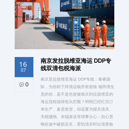
南京发拉脱维亚海运 DDP专
16
线双清包税海派
07
南京至拉脱维亚海运 DDP专线：泰睿国
0
际，为你卸下跨境运输所有烦恼 做跨境生
意的你，是不是也曾被南京到拉脱维亚的
海运流程搞得焦头烂额？明明已经忙完订
单生产、备货发货，却还要为报关清关、
关税缴纳、末端派送等琐事分心；担心货
物在途中破损丢失，害怕清关时出现查验