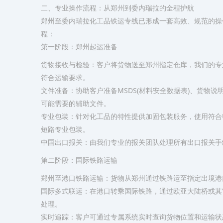
二、专业操作流程：从郑州到委内瑞拉的全程护航
郑州至委内瑞拉化工品铁运专线已形成一套高效、规范的操
程：
​第一阶段：郑州起运准备​
​货物接收与检验​：客户将货物送至郑州指定仓库，我们的
符合运输要求。
​文件准备​：协助客户准备MSDS(材料安全数据表)、货
可能需要的辅助文件。
​专业包装​：针对化工品的特性提供加固包装服务，使用符
短路专业包装。
​中国出口报关​：由我们专业的报关团队处理所有出口报关
​第二阶段：国际铁路运输​
​郑州至港口铁路运输​：货物从郑州通过铁路运至指定出境港
​国际多式联运​：在港口转乘国际铁路，通过欧亚大陆桥或
处理。
​实时追踪​：客户可通过专属系统实时查询货物位置和运输状