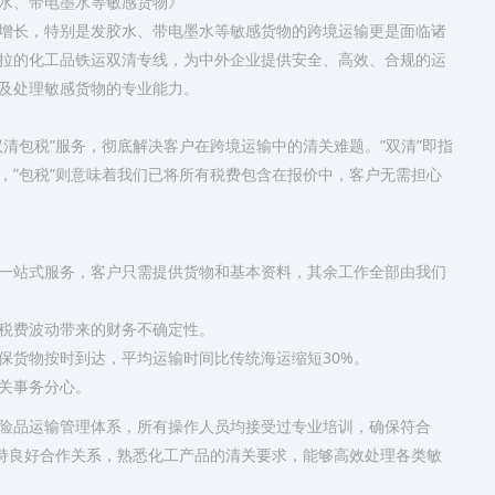
水、带电墨水等敏感货物》
增长，特别是发胶水、带电墨水等敏感货物的跨境运输更是面临诸
拉的化工品铁运双清专线，为中外企业提供安全、高效、合规的运
及处理敏感货物的专业能力。
清包税”服务，彻底解决客户在跨境运输中的清关难题。”双清”即指
，”包税”则意味着我们已将所有税费包含在报价中，客户无需担心
程一站式服务，客户只需提供货物和基本资料，其余工作全部由我们
因税费波动带来的财务不确定性。
确保货物按时到达，平均运输时间比传统海运缩短30%。
海关事务分心。
险品运输管理体系，所有操作人员均接受过专业培训，确保符合
保持良好合作关系，熟悉化工产品的清关要求，能够高效处理各类敏