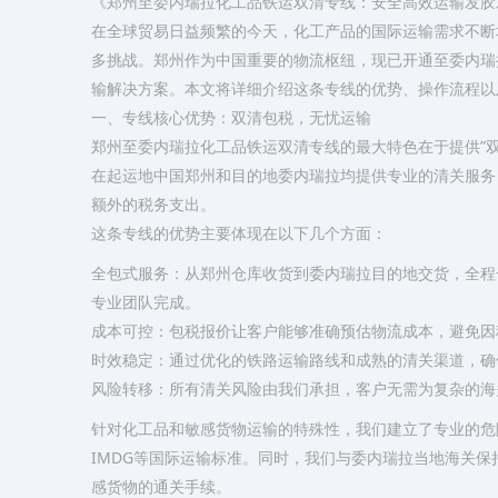
《郑州至委内瑞拉化工品铁运双清专线：安全高效运输发胶
在全球贸易日益频繁的今天，化工产品的国际运输需求不断
多挑战。郑州作为中国重要的物流枢纽，现已开通至委内瑞
输解决方案。本文将详细介绍这条专线的优势、操作流程以
一、专线核心优势：双清包税，无忧运输
郑州至委内瑞拉化工品铁运双清专线的最大特色在于提供”双
在起运地中国郑州和目的地委内瑞拉均提供专业的清关服务
额外的税务支出。
​这条专线的优势主要体现在以下几个方面：​​
​全包式服务​：从郑州仓库收货到委内瑞拉目的地交货，全
专业团队完成。
​成本可控​：包税报价让客户能够准确预估物流成本，避免
​时效稳定​：通过优化的铁路运输路线和成熟的清关渠道，
​风险转移​：所有清关风险由我们承担，客户无需为复杂的
针对化工品和敏感货物运输的特殊性，我们建立了专业的危
IMDG等国际运输标准。同时，我们与委内瑞拉当地海关
感货物的通关手续。