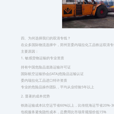
四、为何选择我们的双清专线？
在众多国际物流选择中，郑州至委内瑞拉化工品铁运双清专
主要原因：
​1. 敏感货物运输的专业资质​
持有中国危险品道路运输许可证
国际航空运输协会(IATA)危险品运输认证
委内瑞拉化工品进口特许资质
专业的危险品操作团队，平均从业经验5年以上
​2. 显著的成本优势​
铁路运输成本比空运节省60%以上，比传统海运节省20%-3
包税服务避免隐性成本，总费用比市场常规报价低15%