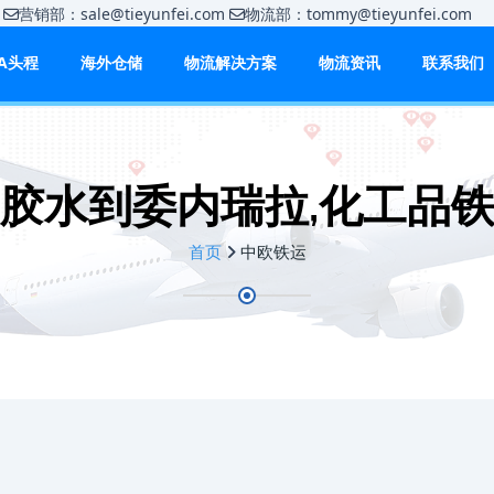
m
营销部：sale@tieyunfei.com
物流部：tommy@tieyunfei.c
BA头程
海外仓储
物流解决方案
物流资讯
联系我们
胶水到委内瑞拉,化工品
首页
中欧铁运