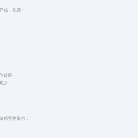
评估，包括：
体破裂
5规定
敏感货物提供：