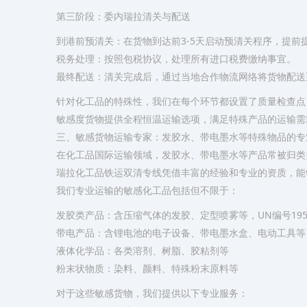
​第三阶段：委内瑞拉清关与配送​
​到港前预清关​：在货物到达前3-5天启动预清关程序，提
​税务处理​：按照包税协议，处理所有进口税费缴纳事宜。
​最终配送​：清关完成后，通过当地合作物流网络将货物配
针对化工品的特殊性，我们在每个环节都设置了质量检查点
敏感度货物提供全程恒温运输选项，满足特殊产品的运输需
三、敏感货物运输专家：发胶水、带电墨水等特殊物品的专
在化工品国际运输领域，发胶水、带电墨水等产品常被归类
瑞拉化工品铁运双清专线凭借丰富的经验和专业的资质，能
​我们专业运输的敏感化工品包括但不限于：​​
​发胶类产品​：含压缩气体的发胶、定型喷雾等，UN编号195
​带电产品​：含锂电池的电子设备、带电墨水盒、电动工具等
​液体化学品​：各类溶剂、树脂、胶粘剂等
​粉末状物质​：染料、颜料、特殊粉末原料等
对于这些敏感货物，我们提供以下专业服务：