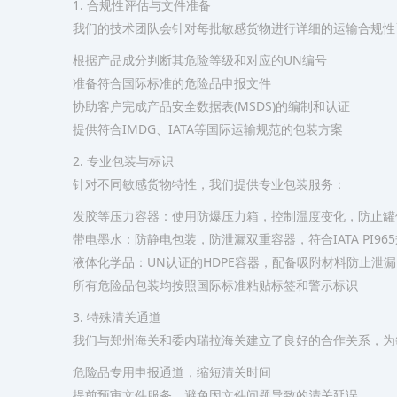
​1. 合规性评估与文件准备​
我们的技术团队会针对每批敏感货物进行详细的运输合规性
根据产品成分判断其危险等级和对应的UN编号
准备符合国际标准的危险品申报文件
协助客户完成产品安全数据表(MSDS)的编制和认证
提供符合IMDG、IATA等国际运输规范的包装方案
​2. 专业包装与标识​
针对不同敏感货物特性，我们提供专业包装服务：
发胶等压力容器：使用防爆压力箱，控制温度变化，防止罐
带电墨水：防静电包装，防泄漏双重容器，符合IATA PI96
液体化学品：UN认证的HDPE容器，配备吸附材料防止泄漏
所有危险品包装均按照国际标准粘贴标签和警示标识
​3. 特殊清关通道​
我们与郑州海关和委内瑞拉海关建立了良好的合作关系，为
危险品专用申报通道，缩短清关时间
提前预审文件服务，避免因文件问题导致的清关延误