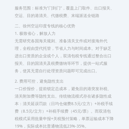
服务范围：标准为”门到门”，覆盖上门取件、出口报关、
空运、目的港清关、代缴税费、末端派送全链路
二、徐州空运印度专线的核心优势
1. 极致省心，解放人力
无需研究各国海关规则、准备清关文件或对接海外代
理，全程由货代托管，节省人力与时间成本。对于缺乏
进出口资质的企业或个人，双清包税专线通过整合出口
报关、目的国清关及税费缴纳等环节，提供一站式服
务，使其无需自行处理资质问题即可完成出口。
2. 费用可控，避免隐性支出
一口价报价，提前锁定总成本，避免目的港突发补税、
清关附加费等隐性支出。传统物流模式存在诸多隐性成
本：清关延误罚款（日均仓储费8.5元/立方）+补税手续
费（8.5元/立方）+补税手续费（45元/票）。而双清包
税模式采用批量申报+关税预付策略，单票运输成本下降
19%，实际成本比普通物流低23%-35%。