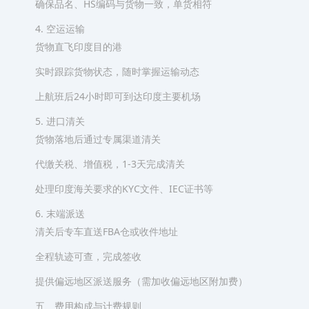
确保品名、HS编码与货物一致，单货相符
4. 空运运输
货物直飞印度目的港
实时跟踪货物状态，随时掌握运输动态
上航班后24小时即可到达印度主要机场
5. 进口清关
货物落地后通过专属渠道清关
代缴关税、增值税，1-3天完成清关
处理印度海关要求的KYC文件、IEC证书等
6. 末端派送
清关后专车直送FBA仓或收件地址
全程轨迹可查，完成签收
提供偏远地区派送服务（需加收偏远地区附加费）
五、费用构成与计费规则