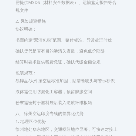
需提供MSDS（材料安全数据表）、运输鉴定报告等合
规文件
2. 风险规避措施
协议明确：
书面约定”双清包税”范围、赔付标准、异常处理时效
确认货代是否有目的港清关资质，避免低价陷阱
结算时要求提供税费凭证，确认代缴金额合规
包装规范：
易碎品/大件按空运标准加固，贴清晰唛头与警示标识
液体需使用防漏化工容器，预留膨胀空间
粉末需密封于塑料袋后装入硬质纤维板箱
八、徐州空运印度专线的差异化优势
1. 地理区位优势
徐州地处华东地区，交通枢纽地位显著，可快速对接上