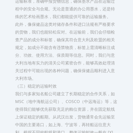
运输标准，准确申报货物信息，确保墨水产品在运输过
程中的安全与合规。无论是普通的办公用墨水，还是特
殊的艺术绘画墨水，我们都能提供可靠的运输服务。​
此外，像保健品这类对储存条件和进口法规有严格要求
的货物，我们也能轻松应对。在运输前，我们会仔细检
查产品的成分和标签，确保其符合意大利及欧盟的相关
规定，如成分不能含有违禁物质，标签上需清晰标注成
分、功效、使用方法、保质期等信息。同时，我们与意
大利当地有实力的清关公司紧密合作，能够高效处理清
关过程中可能出现的各种问题，确保保健品顺利进入意
大利市场。​
（三）稳定的运输时效​
我们与多家知名船公司建立了长期稳定的合作关系，如
MSC（地中海航运公司）、COSCO（中远海运）等，这
使得我们能够优先获取充足的舱位资源，并在固定航线
上保证稳定的船期。从武汉出发，货物通常会先运输至
中国的主要港口，如上海、宁波等，再转船运往意大
利。根据不同的航线和港口，整体运输时效一般在 [X]