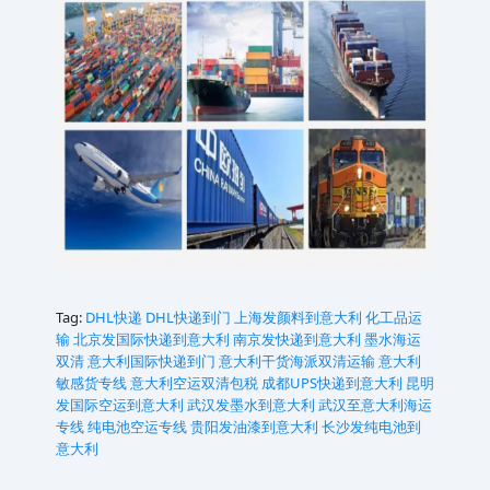
Tag:
DHL快递
DHL快递到门
上海发颜料到意大利
化工品运
输
北京发国际快递到意大利
南京发快递到意大利
墨水海运
双清
意大利国际快递到门
意大利干货海派双清运输
意大利
敏感货专线
意大利空运双清包税
成都UPS快递到意大利
昆明
发国际空运到意大利
武汉发墨水到意大利
武汉至意大利海运
专线‌
纯电池空运专线
贵阳发油漆到意大利
长沙发纯电池到
意大利