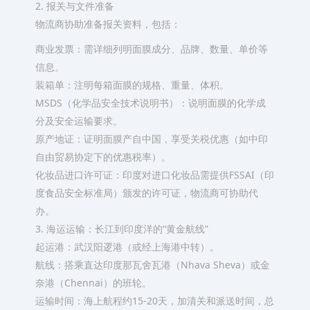
2. 报关与文件准备
物流商协助准备报关资料，包括：
‌商业发票‌：需详细列明面膜成分、品牌、数量、单价等
信息。
‌装箱单‌：注明每箱面膜的规格、重量、体积。
‌MSDS（化学品安全技术说明书）‌：说明面膜的化学成
分及安全运输要求。
‌原产地证‌：证明面膜产自中国，享受关税优惠（如中印
自由贸易协定下的优惠税率）。
‌化妆品进口许可证‌：印度对进口化妆品需提供FSSAI（印
度食品安全标准局）颁发的许可证，物流商可协助代
办。
3. 海运运输：长江到印度洋的“黄金航线”
‌起运港‌：武汉阳逻港（或经上海港中转）。
‌航线‌：搭乘直达印度那瓦舍瓦港（Nhava Sheva）或金
奈港（Chennai）的班轮。
‌运输时间‌：海上航程约15-20天，加清关和派送时间，总