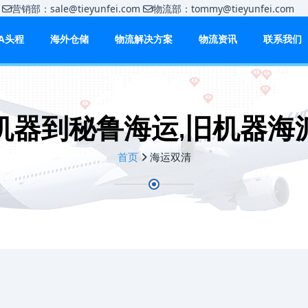
m
营销部：sale@tieyunfei.com
物流部：tommy@tieyunfei.c
BA头程
海外仓储
物流解决方案
物流资讯
联系我们
机器到秘鲁海运,旧机器海
首页
海运双清