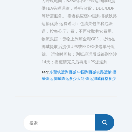
为跨境电商，B2B出口企业铁运到挪威提
供FBA头程运输，整柜/散货，DDU/DDP
等所需服务。 泰睿供应链中国到挪威铁路
运输优势 运费透明：包清关包关税包派
送，按每公斤计费，不再收取共它费用。
物流跟踪：货物上列班全程GPS，货物在
挪威提取后提供UPS或FEDEX快递单号追
踪。 运输时间短：列班起运后成都到华沙
14天；提柜清完关后再用UPS派送到……
Tag:
东莞铁运到挪威
中国到挪威铁路运输
挪
威铁运
挪威铁运多少天到
铁运挪威价格多少