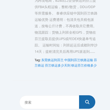
为跨境电商，B2B出口企业铁运到芬兰提
供FBA头程运输，整柜/散货，DDU/DDP
等所需服务。 泰睿供应链中国到芬兰铁路
运输优势 运费透明：包清关包关税包派
送，按每公斤计费，不再收取共它费用。
物流跟踪：货物上列班全程GPS，货物在
芬兰提取后提供UPS或FEDEX快递单号追
踪。 运输时间短：列班起运后成都到华沙
14天；提柜清完关后再用UPS派送到……
Tag:
东莞铁运到芬兰
中国到芬兰铁路运输
芬
兰铁运
芬兰铁运多少天到
铁运芬兰价格多少