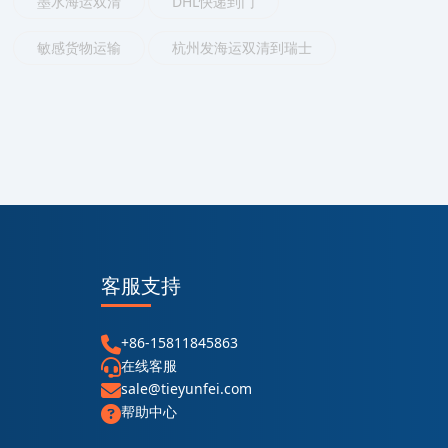
墨水海运双清
DHL快递到门
敏感货物运输
杭州发海运双清到瑞士
客服支持
+86-15811845863
在线客服
sale@tieyunfei.com
帮助中心