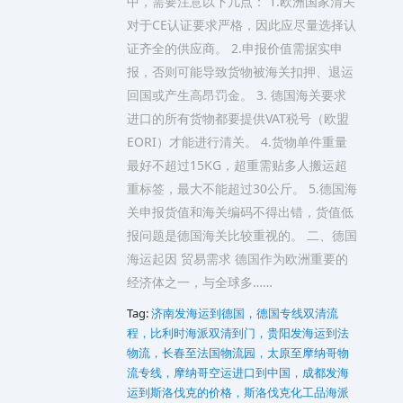
中，需要注意以下几点： 1.欧洲国家清关
对于CE认证要求严格，因此应尽量选择认
证齐全的供应商。 2.申报价值需据实申
报，否则可能导致货物被海关扣押、退运
回国或产生高昂罚金。 3. 德国海关要求
进口的所有货物都要提供VAT税号（欧盟
EORI）才能进行清关。 4.货物单件重量
最好不超过15KG，超重需贴多人搬运超
重标签，最大不能超过30公斤。 5.德国海
关申报货值和海关编码不得出错，货值低
报问题是德国海关比较重视的。 二、德国
海运起因 贸易需求 德国作为欧洲重要的
经济体之一，与全球多……
Tag:
济南发海运到德国，德国专线双清流
程，比利时海派双清到门，贵阳发海运到法
物流，长春至法国物流园，太原至摩纳哥物
流专线，摩纳哥空运进口到中国，成都发海
运到斯洛伐克的价格，斯洛伐克化工品海派