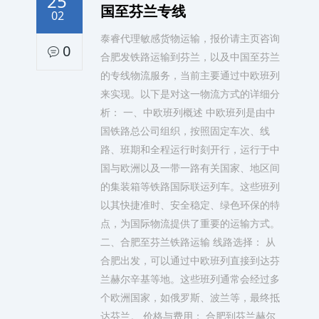
25
国至芬兰专线
02
泰睿代理敏感货物运输，报价请主页咨询
0
合肥发铁路运输到芬兰，以及中国至芬兰
的专线物流服务，当前主要通过中欧班列
来实现。以下是对这一物流方式的详细分
析： 一、中欧班列概述 中欧班列是由中
国铁路总公司组织，按照固定车次、线
路、班期和全程运行时刻开行，运行于中
国与欧洲以及一带一路有关国家、地区间
的集装箱等铁路国际联运列车。这些班列
以其快捷准时、安全稳定、绿色环保的特
点，为国际物流提供了重要的运输方式。
二、合肥至芬兰铁路运输 线路选择： 从
合肥出发，可以通过中欧班列直接到达芬
兰赫尔辛基等地。这些班列通常会经过多
个欧洲国家，如俄罗斯、波兰等，最终抵
达芬兰。 价格与费用： 合肥到芬兰赫尔