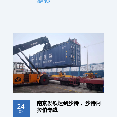
清到挪威
南京发铁运到沙特， 沙特阿
24
拉伯专线
02