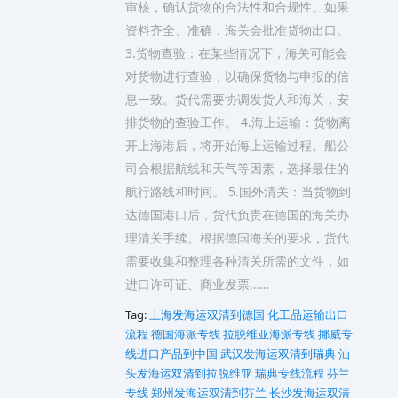
审核，确认货物的合法性和合规性。如果
资料齐全、准确，海关会批准货物出口。
3.货物查验：在某些情况下，海关可能会
对货物进行查验，以确保货物与申报的信
息一致。货代需要协调发货人和海关，安
排货物的查验工作。 4.海上运输：货物离
开上海港后，将开始海上运输过程。船公
司会根据航线和天气等因素，选择最佳的
航行路线和时间。 5.国外清关：当货物到
达德国港口后，货代负责在德国的海关办
理清关手续。根据德国海关的要求，货代
需要收集和整理各种清关所需的文件，如
进口许可证、商业发票……
Tag:
上海发海运双清到德国
化工品运输出口
流程
德国海派专线
拉脱维亚海派专线
挪威专
线进口产品到中国
武汉发海运双清到瑞典
汕
头发海运双清到拉脱维亚
瑞典专线流程
芬兰
专线
郑州发海运双清到芬兰
长沙发海运双清