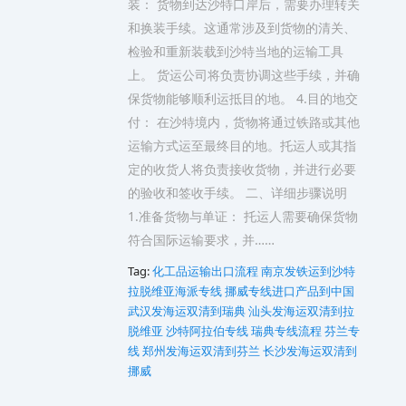
装： 货物到达沙特口岸后，需要办理转关
和换装手续。这通常涉及到货物的清关、
检验和重新装载到沙特当地的运输工具
上。 货运公司将负责协调这些手续，并确
保货物能够顺利运抵目的地。 4.目的地交
付： 在沙特境内，货物将通过铁路或其他
运输方式运至最终目的地。托运人或其指
定的收货人将负责接收货物，并进行必要
的验收和签收手续。 二、详细步骤说明
1.准备货物与单证： 托运人需要确保货物
符合国际运输要求，并……
Tag:
化工品运输出口流程
南京发铁运到沙特
拉脱维亚海派专线
挪威专线进口产品到中国
武汉发海运双清到瑞典
汕头发海运双清到拉
脱维亚
沙特阿拉伯专线
瑞典专线流程
芬兰专
线
郑州发海运双清到芬兰
长沙发海运双清到
挪威