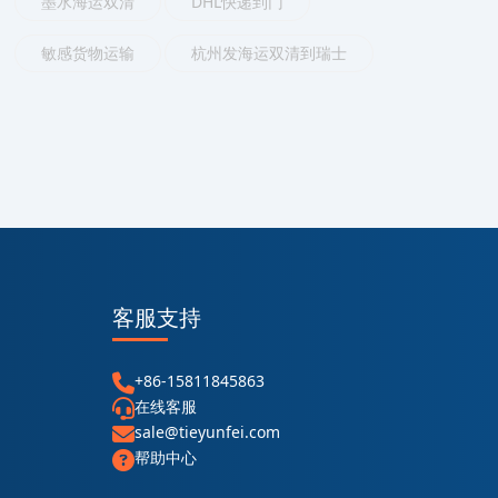
墨水海运双清
DHL快递到门
敏感货物运输
杭州发海运双清到瑞士
客服支持
+86-15811845863
在线客服
sale@tieyunfei.com
帮助中心