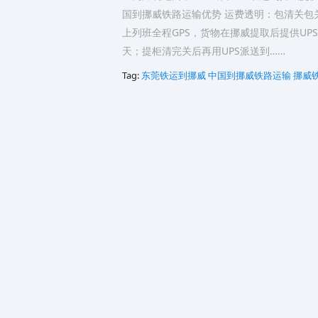
国到挪威铁路运输优势 运费透明：包清关包
上列班全程GPS，货物在挪威提取后提供UPS
天；提柜清完关后再用UPS派送到……
Tag:
东莞铁运到挪威
中国到挪威铁路运输
挪威