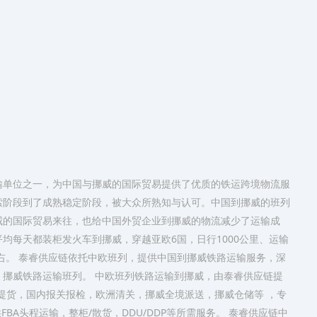
输单位之一，为中国与挪威的国际贸易提供了优质的铁运跨境物流服
索阶段到了成熟稳定阶段，被大众所熟知与认可。中国到挪威的班列
威的国际贸易来往，也给中国外贸企业到挪威的物流减少了运输成
均每天都装柜发火车到挪威，穿越亚欧6国，日行1000公里、运输
左右。 泰睿供应链依托中欧班列，提供中国到挪威铁路运输服务，深
挪威铁路运输班列。 中欧班列铁路运输到挪威，由泰睿供应链提
提货，国内报关报检，欧洲清关，挪威全境派送，挪威仓储等 ，专
BA头程运输，整柜/散货，DDU/DDP等所需服务。 泰睿供应链中