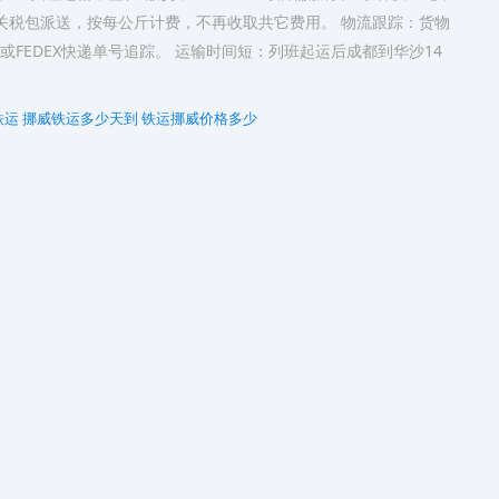
关税包派送，按每公斤计费，不再收取共它费用。 物流跟踪：货物
或FEDEX快递单号追踪。 运输时间短：列班起运后成都到华沙14
铁运
挪威铁运多少天到
铁运挪威价格多少