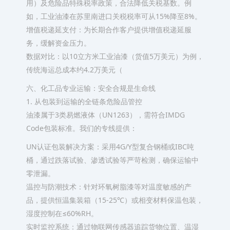
用）及危险品特殊税率政策，合法降低关税基数。例
如，工业油漆在苏里南进口关税税率可从15%降至8%。
增值税递延支付：为长期合作客户提供增值税递延服
务，缓解资金压力。
数据对比：以10立方米工业油漆（货值5万美元）为例，
传统海运总成本约4.2万美元（
六、化工品专业运输：安全合规是生命线
1. 从包装到运输的全链条危险品管控
油漆属于3类易燃液体（UN1263），需符合IMDG
Code包装标准。我们的专线提供：
UN认证包装解决方案：采用4G/Y型复合钢桶或IBC吨
桶，通过跌落试验、渗透试验等严苛检测，确保运输中
零泄漏。
温控与防潮技术：针对环氧树脂漆等对温度敏感的产
品，提供恒温集装箱（15-25℃）或相变材料保温包装，
湿度控制在≤60%RH。
实时监控系统：通过物联网传感器追踪货物位置、温湿