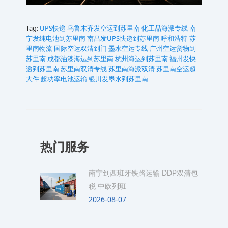
Tag:
UPS快递
乌鲁木齐发空运到苏里南
化工品海派专线
南
宁发纯电池到苏里南
南昌发UPS快递到苏里南
呼和浩特-苏
里南物流
国际空运双清到门
墨水空运专线
广州空运货物到
苏里南
成都油漆海运到苏里南
杭州海运到苏里南
福州发快
递到苏里南
苏里南双清专线
苏里南海派双清
苏里南空运超
大件
超功率电池运输
银川发墨水到苏里南
热门服务
南宁到西班牙铁路运输 DDP双清包
税 中欧列班
2026-08-07