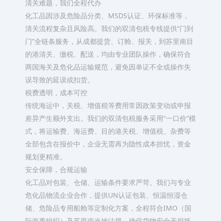
清关难题，我们全程代办
化工品因涉及危险品分类、MSDS认证、环保标准等，
清关流程复杂且风险高。我们的双清包税专线提供“门到
门”全链条服务，从成都提货、订舱、报关，到苏里南目
的港清关、缴税、配送，均由专业团队操作，确保符合
两国海关及危化品运输规范，避免因单证不全或操作失
误导致的延误或扣货。
税费透明，成本可控
传统海运中，关税、增值税等费用常因政策变动或申报
差异产生额外支出。我们的双清包税服务采用“一口价”模
式，将运输费、海运费、目的港关税、增值税、杂费等
全部包含在报价中，企业无需再为隐性成本担忧，资金
规划更精准。
安全保障，合规运输
化工品对包装、仓储、运输条件要求严苛。我们与专业
危化品物流企业合作，提供UN认证包装、恒温恒湿仓
储、危险品专用船舱等定制化方案，全程符合IMO（国
际海事组织）及苏里南当地法规，确保货物安全无损抵