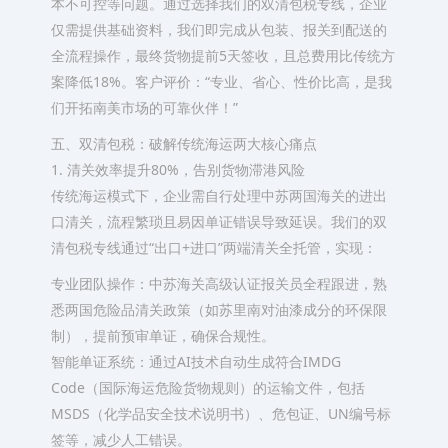
本不可控等问题。通过选择我们的双清包税专线，企业
仅需提供基础资料，我们即完成从包装、报关到配送的
全流程操作，最终货物提前5天签收，且总费用比传统方
案降低18%。客户评价：“专业、省心、性价比高，是我
们开拓南美市场的可靠伙伴！”
五、双清包税：破解传统海运两大核心痛点
1. 清关效率提升80%，告别货物滞港风险
传统海运模式下，企业需自行处理中苏两国海关的进出
口清关，流程繁琐且易因单证错误导致延误。我们的双
清包税专线通过“出口+进口”两端清关全托管，实现：
专业团队操作：中苏海关高级认证报关员全程跟进，熟
悉两国危险品清关政策（如苏里南对油漆成分的环保限
制），提前预审单证，确保合规性。
智能单证系统：通过AI技术自动生成符合IMDG
Code（国际海运危险货物规则）的运输文件，包括
MSDS（化学品安全技术说明书）、危包证、UN编号标
签等，减少人工错误。