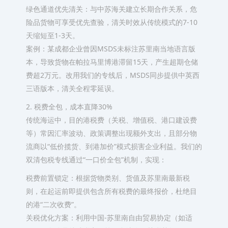
绿色通道优先清关：与中苏海关建立长期合作关系，危
险品货物可享受优先查验，清关时效从传统模式的7-10
天缩短至1-3天。
案例：某成都企业曾因MSDS未标注苏里南当地语言版
本，导致货物在帕拉马里博港滞留15天，产生超期仓储
费超2万元。改用我们的专线后，MSDS同步提供中英西
三语版本，清关全程零延误。
2. 税费全包，成本直降30%
传统海运中，目的港税费（关税、增值税、港口建设费
等）常因汇率波动、政策调整出现额外支出，且部分物
流商以“低价揽货、到港加价”模式损害企业利益。我们的
双清包税专线通过“一口价全包”机制，实现：
税费前置锁定：根据货物类别、货值及苏里南最新税
则，在起运前即提供包含所有税费的最终报价，杜绝目
的港“二次收费”。
关税优化方案：利用中国-苏里南自由贸易协定（如适