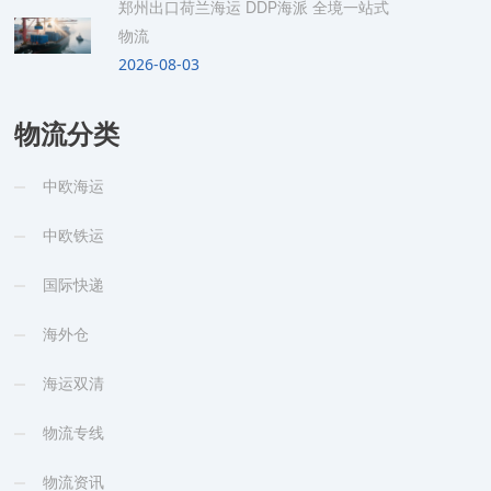
郑州出口荷兰海运 DDP海派 全境一站式
物流
2026-08-03
物流分类
中欧海运
中欧铁运
国际快递
海外仓
海运双清
物流专线
物流资讯