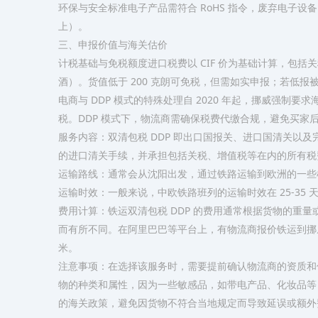
环保与安全标准电子产品需符合 RoHS 指令，废弃电子设
上）。
三、申报价值与海关估价
计税基础与免税额度进口税费以 CIF 价为基础计算，包括关税
酒）。货值低于 200 克朗可免税，但需如实申报；若低
电商与 DDP 模式的特殊处理自 2020 年起，挪威强制要求
税。DDP 模式下，物流商需确保税费代缴合规，避免买家
服务内容：双清包税 DDP 即出口国报关、进口国清关以
的进口清关手续，并承担包括关税、增值税等在内的所有税
运输路线：通常会从沈阳出发，通过铁路运输到欧洲的一些
运输时效：一般来说，中欧铁路班列的运输时效在 25-3
费用计算：铁运双清包税 DDP 的费用通常根据货物的重
而有所不同。在阿里巴巴等平台上，有物流商报价铁运到挪威的 
米。
注意事项：在选择该服务时，需要提前确认物流商的资质和
物的种类和属性，因为一些敏感品，如带电产品、化妆品等
的海关政策，避免因货物不符合当地规定而导致延误或额外