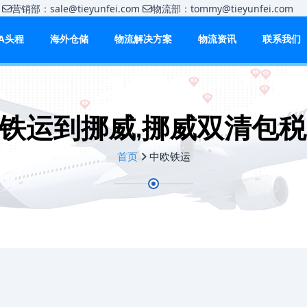
m
营销部：sale@tieyunfei.com
物流部：tommy@tieyunfei.c
BA头程
海外仓储
物流解决方案
物流资讯
联系我们
铁运到挪威,挪威双清包税
首页
中欧铁运