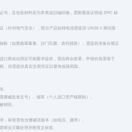
书，且包装材料若为草类或旧编织物，需附熏蒸证明或 IPPC 标
认证（针对电气安全），部分产品如锂电池需提供 UN38.3 测试报
抽检（如黄曲霉毒素、沙门氏菌、农药残留），需提前准备合规证
进口商或信用证可能要求提供，需由商会签署。申报价值需基于
和增值税，但需提供真实交易凭证以避免低报风险。
等。
需挪威批准文号）、烟草（个人进口受严格限制）。
被销毁。
认证要求，标签需包含挪威语版本（如电压、频率）。
需商业灭菌处理并附英文标签。