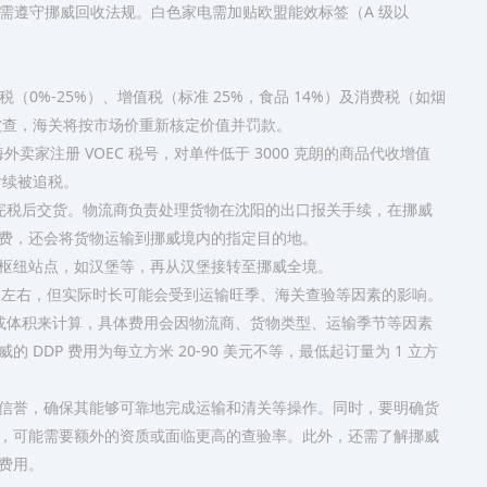
备需遵守挪威回收法规。白色家电需加贴欧盟能效标签（A 级以
（0%-25%）、增值税（标准 25%，食品 14%）及消费税（如烟
报被查，海关将按市场价重新核定价值并罚款。
海外卖家注册 VOEC 税号，对单件低于 3000 克朗的商品代收增值
后续被追税。
及完税后交货。物流商负责处理货物在沈阳的出口报关手续，在挪威
费，还会将货物运输到挪威境内的指定目的地。
枢纽站点，如汉堡等，再从汉堡接转至挪威全境。
5 天左右，但实际时长可能会受到运输旺季、海关查验等因素的影响。
量或体积来计算，具体费用会因物流商、货物类型、运输季节等因素
DDP 费用为每立方米 20-90 美元不等，最低起订量为 1 立方
信誉，确保其能够可靠地完成运输和清关等操作。同时，要明确货
，可能需要额外的资质或面临更高的查验率。此外，还需了解挪威
费用。