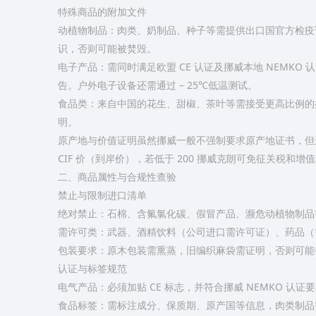
特殊商品的附加文件
动植物制品：肉类、奶制品、种子等需提供出口国官方检疫证
识，否则可能被焚毁。
电子产品：需同时满足欧盟 CE 认证及挪威本地 NEMKO 
告。户外电子设备还需通过 – 25℃低温测试。
食品类：来自中国的花生、甜椒、茶叶等需接受更高比例的
明。
原产地与价值证明虽然挪威一般不强制要求原产地证书，但
CIF 价（到岸价），若低于 200 挪威克朗可免征关税
二、商品属性与合规性查验
禁止与限制进口清单
绝对禁止：石棉、含氟氯化碳、假冒产品、濒危动植物制品
需许可类：武器、酒精饮料（公司进口需许可证）、药品（
包装要求：原木包装需熏蒸，旧编织麻袋需证明，否则可能
认证与标签规范
电气产品：必须加贴 CE 标志，并符合挪威 NEMKO 
食品标签：需标注成分、保质期、原产国等信息，肉类制品