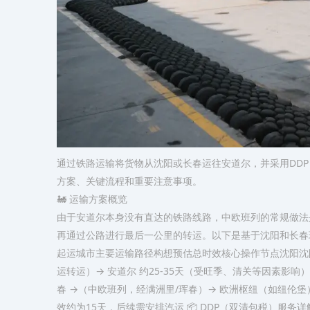
通过铁路运输将货物从沈阳或长春运往安道尔，并采用DD
方案、关键流程和重要注意事项。
🚂 运输方案概览
由于安道尔本身没有直达的铁路线路，中欧班列的常规做法
再通过公路进行最后一公里的转运。以下是基于沈阳和长春
起运城市主要运输路径构想预估总时效核心操作节点​沈阳​沈
运转运）→ 安道尔 约25-35天（受旺季、清关等因素影响
春 →（中欧班列，经满洲里/珲春）→ 欧洲枢纽（如纽伦堡）
效约为15天，后续需安排汽运 📦 DDP（双清包税）服务详