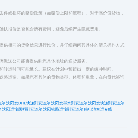
其丢件或损坏的赔偿政策​（如赔偿上限和流程）。对于高价值货物，
算。确认报价是否包含所有费用，避免后续产生隐藏费用。
代，提供相同的货物信息进行比价，并仔细询问其具体的清关操作方式
欧洲派送公司能否提供到您具体地址的送货服务。
关和转运时间可能延长。建议在计划中预留出一定的缓冲时间。
铁路运输。如果您有具体的货物类型、体积和重量，在向货代咨询
道尔
沈阳发DHL快递到安道尔
沈阳发墨水到安道尔
沈阳发快递到安道尔
尔
沈阳运输颜料到安道尔
沈阳铁路运输到安道尔
纯电池空运专线