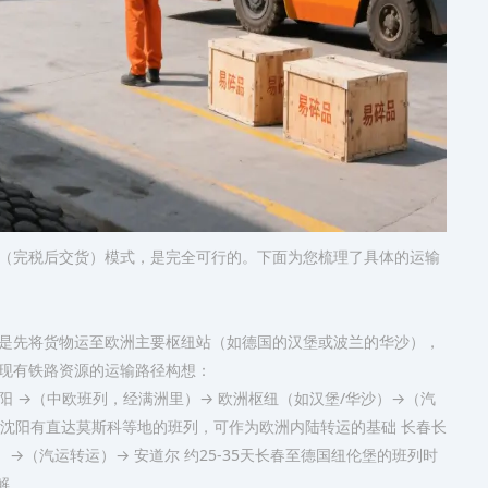
P（完税后交货）模式，是完全可行的。下面为您梳理了具体的运输
是先将货物运至欧洲主要枢纽站（如德国的汉堡或波兰的华沙），
现有铁路资源的运输路径构想：
阳 →（中欧班列，经满洲里）→ 欧洲枢纽（如汉堡/华沙）→（汽
）沈阳有直达莫斯科等地的班列，可作为欧洲内陆转运的基础 ​长春​长
→（汽运转运）→ 安道尔 约25-35天长春至德国纽伦堡的班列时
解