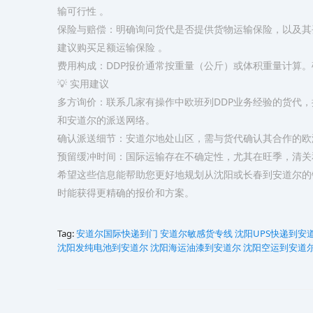
输可行性 。
​保险与赔偿​：明确询问货代是否提供货物运输保险，以及
建议购买足额运输保险 。
​费用构成​：DDP报价通常按重量（公斤）或体积重量计
💡 实用建议
​多方询价​：联系几家有操作中欧班列DDP业务经验的货
和安道尔的派送网络。
​确认派送细节​：安道尔地处山区，需与货代确认其合作的
​预留缓冲时间​：国际运输存在不确定性，尤其在旺季，清
希望这些信息能帮助您更好地规划从沈阳或长春到安道尔的
时能获得更精确的报价和方案。
Tag:
安道尔‌‌‌‌‌‌‌‌国际快递到门
安道尔‌‌‌‌‌‌‌‌敏感货专线
沈阳UPS快递到安
沈阳发纯电池到安道尔
沈阳海运油漆到安道尔
沈阳空运到安道