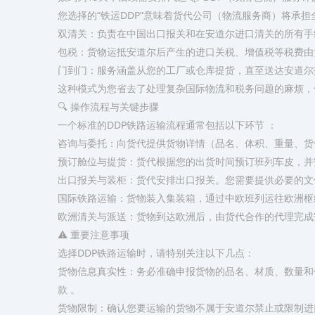
您选择的“铁运DDP”意味着货代公司（物流服务商）将承
​双清关​：负责在中国出口报关和在安道尔进口清关的所有手
​包税​：货物运抵安道尔后产生的进口关税、增值税等税费
​门到门​：服务涵盖从您的工厂或仓库提货，直至送达安道尔
这种模式为您省去了处理复杂国际物流和税务问题的麻烦，
🔍 操作流程与关键步骤
一个标准的DDP铁路运输流程通常包括以下环节 ：
​咨询与委托​：向货代提供货物详情（品名、体积、重量、
​预订舱位与提货​：货代根据您的出货时间预订班列车皮，并
​出口报关与装柜​：货代安排出口报关。您需要提供必要的文
​国际铁路运输​：货物装入集装箱，通过中欧班列运往欧洲
​欧洲清关与派送​：货物到达欧洲后，由货代合作的代理完
⚠️ 重要注意事项
选择DDP铁路运输时，请特别关注以下几点：
​货物信息真实性​：务必准确申报货物的品名、材质、数量
款 。
​货物限制​：确认您要运输的货物不属于安道尔禁止或限制