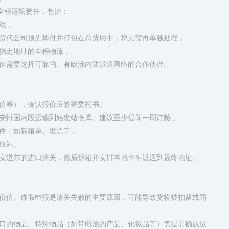
担全程运输责任，包括：
续 。
由货代公司预先垫付并打包在总费用中，您无需再单独处理 。
指定地址的全程物流 。
但需要选择可靠的、有欧洲内陆派送网络的合作伙伴。
货值等），确认报价后签署委托书。
安排国内段运输到始发站仓库。​建议至少提前一周订舱​ 。
件，如装箱单、发票等 。
枢纽站。
成安道尔的进口清关，然后拆箱并安排本地卡车派送到最终地址。
和价值。​虚假申报是清关失败的主要原因，可能导致货物被扣留或罚
进口的物品。特殊物品（如带电池的产品、化妆品等）需提前确认运