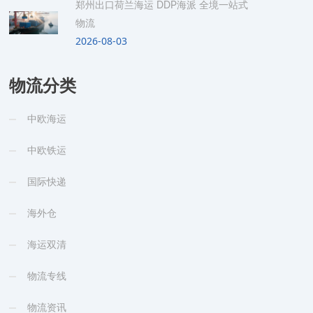
郑州出口荷兰海运 DDP海派 全境一站式
物流
2026-08-03
物流分类
中欧海运
中欧铁运
国际快递
海外仓
海运双清
物流专线
物流资讯