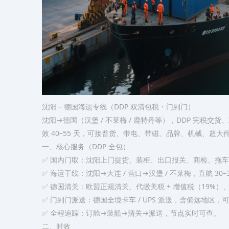
沈阳 – 德国海运专线（DDP 双清包税・门到门）
沈阳→德国（汉堡 / 不莱梅 / 鹿特丹等），DDP 完税
效 40–55 天，可接普货、带电、带磁、品牌、机械、超大
一、核心服务（DDP 全包）
✅ 国内门取：沈阳上门提货、装柜、出口报关、商检、拖
✅ 海运干线：沈阳→大连 / 营口→汉堡 / 不莱梅，直航 30–3
✅ 德国清关：欧盟正规清关、代缴关税 + 增值税（19%）
✅ 门到门派送：德国全境卡车 / UPS 派送，含偏远地区，可
✅ 全程追踪：订舱→装船→清关→派送，节点实时可查。
二、时效