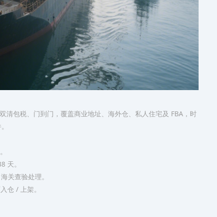
交货、双清包税、门到门，覆盖商业地址、海外仓、私人住宅及 FBA，时
件。
车。
8 天。
、海关查验处理。
入仓 / 上架。