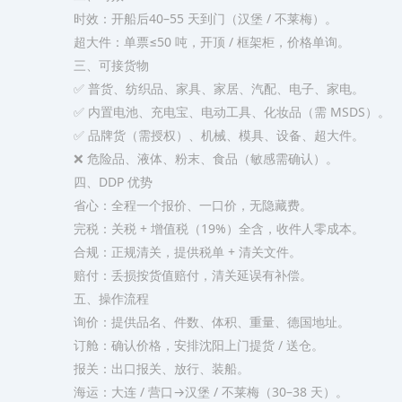
时效：开船后40–55 天到门（汉堡 / 不莱梅）。
超大件：单票≤50 吨，开顶 / 框架柜，价格单询。
三、可接货物
✅ 普货、纺织品、家具、家居、汽配、电子、家电。
✅ 内置电池、充电宝、电动工具、化妆品（需 MSDS）。
✅ 品牌货（需授权）、机械、模具、设备、超大件。
❌ 危险品、液体、粉末、食品（敏感需确认）。
四、DDP 优势
省心：全程一个报价、一口价，无隐藏费。
完税：关税 + 增值税（19%）全含，收件人零成本。
合规：正规清关，提供税单 + 清关文件。
赔付：丢损按货值赔付，清关延误有补偿。
五、操作流程
询价：提供品名、件数、体积、重量、德国地址。
订舱：确认价格，安排沈阳上门提货 / 送仓。
报关：出口报关、放行、装船。
海运：大连 / 营口→汉堡 / 不莱梅（30–38 天）。