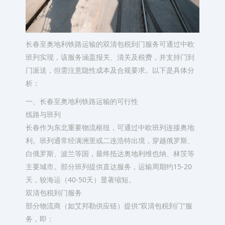
长春至奥地利铁路运输的双清包税到门服务可通过中欧
班列实现，该服务涵盖报关、清关及税费，并支持门到
门派送，但需注意隐性成本及合规要求。以下是具体分
析：
一、长春至奥地利铁路运输的可行性
线路与班列
长春作为东北重要物流枢纽，可通过中欧班列连接奥地
利。班列通常经满洲里或二连浩特出境，穿越俄罗斯、
白俄罗斯、波兰等国，最终抵达奥地利维也纳、林茨等
主要城市。部分班列提供直达服务，运输周期约15-20
天，较海运（40-50天）显著缩短。
双清包税到门服务
部分物流商（如艾邦勒供应链）提供“双清包税到门”服
务，即：