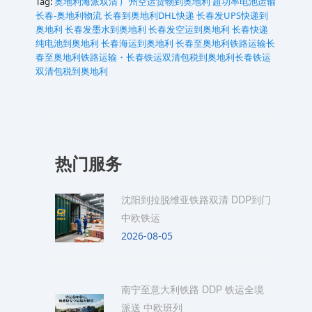
Tag:
奥地利海派双清
广州空运货物到奥地利
超功率电池运输
长春-奥地利物流
长春到奥地利DHL快递
长春发UPS快递到
奥地利
长春发墨水到奥地利
长春发空运到奥地利
长春快递
纯电池到奥地利
长春海运到奥地利
长春至奥地利铁路运输长
春至奥地利铁路运输・长春铁运双清包税到奥地利长春铁运
双清包税到奥地利
热门服务
沈阳到拉脱维亚铁路双清 DDP到门
中欧铁运
2026-08-05
南宁至意大利铁路 DDP 铁运全境
派送 中欧班列