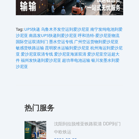
Tag:
UPS快递
乌鲁木齐发空运到爱沙尼亚‌‌
南宁发纯电池到爱
沙尼亚‌‌
南昌发UPS快递到爱沙尼亚‌‌
呼和浩特-爱沙尼亚‌‌物流
国际空运双清到门
墨水空运专线
广州空运货物到爱沙尼亚‌‌
敏感货铁路运输
昆明胶水运输到爱沙尼亚
杭州海运到爱沙尼
亚‌‌
爱沙尼亚‌‌双清专线
爱沙尼亚‌‌海派双清
爱沙尼亚‌‌空运超大
件
福州发快递到爱沙尼亚‌‌
超功率电池运输
银川发墨水到爱
沙尼亚‌‌
热门服务
沈阳到拉脱维亚铁路双清 DDP到门
中欧铁运