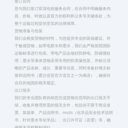
签订合同​
您与我们签订双清包税服务合同，在合同中明确服务内
容、价格、时效以及双方的权利和义务等关键条款，为
整个运输过程提供坚实的法律保障。​
货物准备与包装​
我们会根据货物的特性，为您提供专业的装箱建议。对
于敏感货物，如带电胶水和墨水，我们会严格按照国际
运输标准进行包装。带电产品会做好防静电、防碰撞处
理；墨水等液体货物采用专用的防泄漏包装，并标注清
晰的产品名称、成分、重量等信息，同时准备好俄文标
签和说明书（爱沙尼亚官方语言之一为俄语），确保符
合目的地国的相关规定。​
出口报关​
我们的专业团队将协助您完成货物在昆明的出口报关手
续，收集并整理所需的报关文件，包括但不限于商业发
票、装箱单、产品说明书、msds（化学品安全技术说明
书，针对墨水等化学品）、出口许可证（若需）等，确
保报关流程顺利进行。​