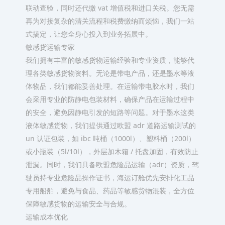
联动查验，同时还代缴 vat 增值税和进口关税。您无需
再为对接复杂的清关流程和税费缴纳而烦恼，我们一站
式搞定，让您全身心投入到业务拓展中。​
敏感货运输专家​
我们拥有丰富的敏感货物运输经验和专业资质，能够代
理各类敏感货物资料。无论是带电产品，还是墨水等液
体物品，我们都能妥善处理。在运输带电胶水时，我们
会采用专业的防静电包装材料，确保产品在运输过程中
的安全，避免因静电引发的短路等问题。对于墨水这类
液体敏感货物，我们提供通过欧盟 adr 道路运输测试的
un 认证包装，如 ibc 吨桶（1000l）、塑料桶（200l）
或小瓶装（5l/10l），外层加木箱 / 托盘加固，有效防止
泄漏。同时，我们具备欧盟危险品运输（adr）资质，驾
驶员持专业危险品操作证书，海运订舱优先安排化工品
专用船舶，避免与食品、药品等敏感货物混装，全方位
保障敏感货物的运输安全与合规。​
运输成本优化​