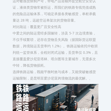
运对敏感货限制严苛，带电产品需额外提交航空安全认
证，液体类货物常被拒运，而我们的铁路专线凭借成熟
的危险品运输体系，可稳定承接各类敏感货，单柜承载
量达 28 吨，远超空运单架次的货物容量。​
对比陆运：覆盖更广且安全性高​
中爱之间的陆运需经多国辗转，涉及 5-7 次边境查验，
不仅手续繁琐，还存在货物丢失风险（据国际货运联盟
数据，跨境陆运丢货率约 1.2%）。铁路运输依托中欧班
列统一监管体系，全程封闭式运输，丢货率仅 0.3%，且
直接覆盖爱沙尼亚塔林、塔尔图等主要城市，无需多次
中转，降低货物损耗。​
选择铁路运输，既能平衡时效与成本，又能突破敏感货
运输限制，是昆明至爱沙尼亚跨境物流的最优解。、