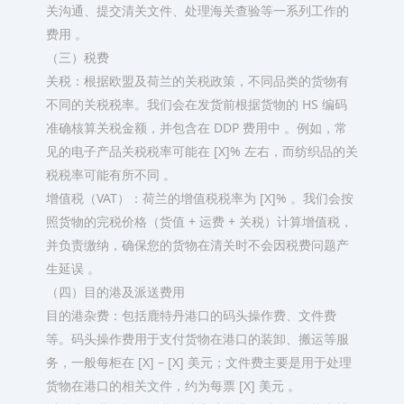
关沟通、提交清关文件、处理海关查验等一系列工作的
费用 。​
（三）税费​
关税：根据欧盟及荷兰的关税政策，不同品类的货物有
不同的关税税率。我们会在发货前根据货物的 HS 编码
准确核算关税金额，并包含在 DDP 费用中 。例如，常
见的电子产品关税税率可能在 [X]% 左右，而纺织品的关
税税率可能有所不同 。​
增值税（VAT）：荷兰的增值税税率为 [X]% 。我们会按
照货物的完税价格（货值 + 运费 + 关税）计算增值税，
并负责缴纳，确保您的货物在清关时不会因税费问题产
生延误 。​
（四）目的港及派送费用​
目的港杂费：包括鹿特丹港口的码头操作费、文件费
等。码头操作费用于支付货物在港口的装卸、搬运等服
务，一般每柜在 [X] – [X] 美元；文件费主要是用于处理
货物在港口的相关文件，约为每票 [X] 美元 。​