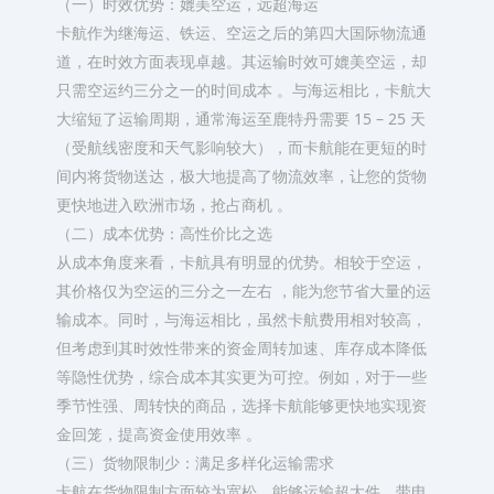
（一）时效优势：媲美空运，远超海运​
卡航作为继海运、铁运、空运之后的第四大国际物流通
道，在时效方面表现卓越。其运输时效可媲美空运，却
只需空运约三分之一的时间成本 。与海运相比，卡航大
大缩短了运输周期，通常海运至鹿特丹需要 15 – 25 天
（受航线密度和天气影响较大），而卡航能在更短的时
间内将货物送达，极大地提高了物流效率，让您的货物
更快地进入欧洲市场，抢占商机 。​
（二）成本优势：高性价比之选​
从成本角度来看，卡航具有明显的优势。相较于空运，
其价格仅为空运的三分之一左右 ，能为您节省大量的运
输成本。同时，与海运相比，虽然卡航费用相对较高，
但考虑到其时效性带来的资金周转加速、库存成本降低
等隐性优势，综合成本其实更为可控。例如，对于一些
季节性强、周转快的商品，选择卡航能够更快地实现资
金回笼，提高资金使用效率 。​
（三）货物限制少：满足多样化运输需求​
卡航在货物限制方面较为宽松，能够运输超大件、带电