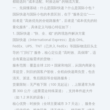
都能选到 “成本适配、时效达标” 的物流方案。​
一、先搞懂基础：什么是国际快递？什么是国际小包？​
国际快递与国际小包的本质区别，在于 “服务定位”——
前者是 “高效优先的全链路服务”，后者是 “成本优先的轻
量化服务”，具体定义与核心特征如下：​
1. 国际快递：“快、全、稳” 的跨境急件解决方案​
国际快递（International Express）是由 DHL、
FedEx、UPS、TNT（已并入 FedEx）等国际物流巨头主
导的 “门到门” 服务，核心定位是 “高时效、高保障”，适
合有紧急运输需求的货物：​
服务范围：覆盖全球 220 + 国家和地区，从国内商家仓
库提货，到目的国客户签收，全程由快递商负责，包含
清关、派送、售后跟踪等全链路服务；​
货量限制：无严格下限（100 克起运），上限通常为单
票 300 公斤（超重需走特殊渠道），支持单件超大件
（如 1.2 米长的设备）；​
核心优势：时效快（全球主要城市 3-7 天达）、服务全
（提供保价、签收回单、清关代办）、稳定性高（优先