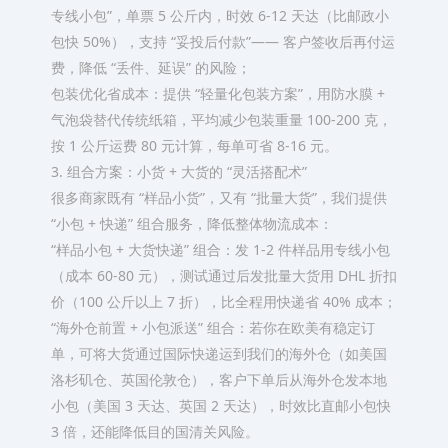
专线小包”，单票 5 公斤内，时效 6-12 天达（比邮政小
包快 50%），支持 “妥投后付款”—— 客户签收后再付运
费，降低 “丢件、延误” 的风险；​
包装优化省成本：提供 “轻量化包装方案”，用防水膜 +
气泡袋替代传统纸箱，平均减少包装重量 100-200 克，
按 1 公斤运费 80 元计算，每单可省 8-16 元。​
3. 组合方案：小货 + 大货的 “灵活搭配术”​
很多商家既有 “样品小货”，又有 “批量大货”，我们提供
“小包 + 快递” 组合服务，降低整体物流成本：​
“样品小包 + 大货快递” 组合：发 1-2 件样品用专线小包
（成本 60-80 元），测试通过后发批量大货用 DHL 折扣
价（100 公斤以上 7 折），比全程用快递省 40% 成本；​
“海外仓前置 + 小包派送” 组合：若你在欧美有稳定订
单，可将大货通过国际快递运到我们的海外仓（如美国
洛杉矶仓、英国伦敦仓），客户下单后从海外仓发本地
小包（美国 3 天达、英国 2 天达），时效比直邮小包快
3 倍，还能降低目的国清关风险。​