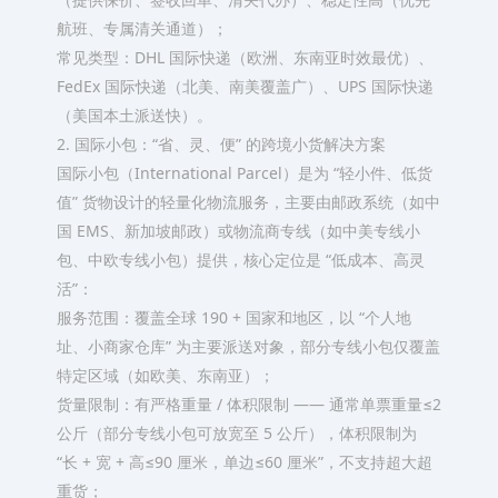
航班、专属清关通道）；​
常见类型：DHL 国际快递（欧洲、东南亚时效最优）、
FedEx 国际快递（北美、南美覆盖广）、UPS 国际快递
（美国本土派送快）。​
2. 国际小包：“省、灵、便” 的跨境小货解决方案​
国际小包（International Parcel）是为 “轻小件、低货
值” 货物设计的轻量化物流服务，主要由邮政系统（如中
国 EMS、新加坡邮政）或物流商专线（如中美专线小
包、中欧专线小包）提供，核心定位是 “低成本、高灵
活”：​
服务范围：覆盖全球 190 + 国家和地区，以 “个人地
址、小商家仓库” 为主要派送对象，部分专线小包仅覆盖
特定区域（如欧美、东南亚）；​
货量限制：有严格重量 / 体积限制 —— 通常单票重量≤2
公斤（部分专线小包可放宽至 5 公斤），体积限制为
“长 + 宽 + 高≤90 厘米，单边≤60 厘米”，不支持超大超
重货；​