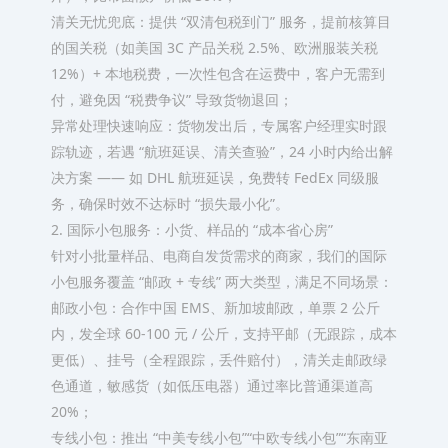
清关无忧兜底：提供 “双清包税到门” 服务，提前核算目
的国关税（如美国 3C 产品关税 2.5%、欧洲服装关税
12%）+ 本地税费，一次性包含在运费中，客户无需到
付，避免因 “税费争议” 导致货物退回；​
异常处理快速响应：货物发出后，专属客户经理实时跟
踪轨迹，若遇 “航班延误、清关查验”，24 小时内给出解
决方案 —— 如 DHL 航班延误，免费转 FedEx 同级服
务，确保时效不达标时 “损失最小化”。​
2. 国际小包服务：小货、样品的 “成本省心房”​
针对小批量样品、电商自发货需求的商家，我们的国际
小包服务覆盖 “邮政 + 专线” 两大类型，满足不同场景：​
邮政小包：合作中国 EMS、新加坡邮政，单票 2 公斤
内，发全球 60-100 元 / 公斤，支持平邮（无跟踪，成本
更低）、挂号（全程跟踪，丢件赔付），清关走邮政绿
色通道，敏感货（如低压电器）通过率比普通渠道高
20%；​
专线小包：推出 “中美专线小包”“中欧专线小包”“东南亚