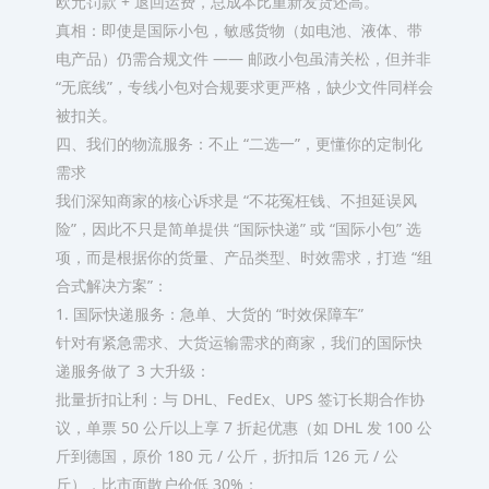
欧元罚款 + 退回运费，总成本比重新发货还高。​
真相：即使是国际小包，敏感货物（如电池、液体、带
电产品）仍需合规文件 —— 邮政小包虽清关松，但并非
“无底线”，专线小包对合规要求更严格，缺少文件同样会
被扣关。​
四、我们的物流服务：不止 “二选一”，更懂你的定制化
需求​
我们深知商家的核心诉求是 “不花冤枉钱、不担延误风
险”，因此不只是简单提供 “国际快递” 或 “国际小包” 选
项，而是根据你的货量、产品类型、时效需求，打造 “组
合式解决方案”：​
1. 国际快递服务：急单、大货的 “时效保障车”​
针对有紧急需求、大货运输需求的商家，我们的国际快
递服务做了 3 大升级：​
批量折扣让利：与 DHL、FedEx、UPS 签订长期合作协
议，单票 50 公斤以上享 7 折起优惠（如 DHL 发 100 公
斤到德国，原价 180 元 / 公斤，折扣后 126 元 / 公
斤），比市面散户价低 30%；​