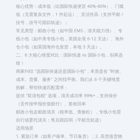
核心优势：成本低（比国际快递便宜 40%-60%）、门槛
低（无需复杂文件，1 件起运）、灵活性高（支持平邮 /
挂号，挂号可跟踪轨迹）；​
常见类型：邮政小包（如中国 EMS，清关能力强）、专
线小包（如中美专线小包，美国全境 6-12 天达）、海外
仓小包（如英国海外仓发货，本地 3 天达）。​
二、6 大核心维度对比：国际快递 vs 国际小包，别再选
错！​
商家纠结 “选国际快递还是国际小包”，本质是在 “时效、
成本、货量、服务” 之间找平衡。我们从 6 个关键维度
拆解，帮你快速匹配需求：​
提供 “双清包税” 选项，清关成功率 99%+，支持保价
（丢件按申报价值赔付）、签收回单​
邮政小包走邮政清关（税率低、查验松），专线小包需
自行或委托清关；售后跟踪弱（平邮无轨迹）​
适用场景​
1. 紧急订单（如客户催单、节日备货）；2. 高货值货物