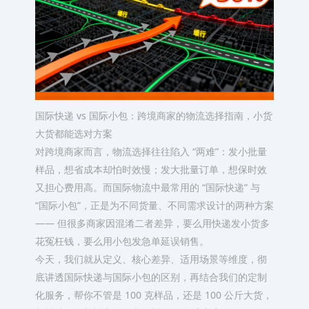
国际快递 vs 国际小包：跨境商家的物流选择指南，小货
大货都能选对方案​
对跨境商家而言，物流选择往往陷入 “两难”：发小批量
样品，想省成本却怕时效慢；发大批量订单，想保时效
又担心费用高。而国际物流中最常用的 “国际快递” 与
“国际小包”，正是为不同货量、不同需求设计的两种方案
—— 但很多商家因混淆二者差异，要么用快递发小货多
花冤枉钱，要么用小包发急单延误销售。​
今天，我们就从定义、核心差异、适用场景等维度，彻
底讲透国际快递与国际小包的区别，再结合我们的定制
化服务，帮你不管是 100 克样品，还是 100 公斤大货，