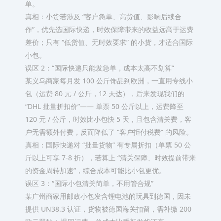
单。​
真相：小货若涉及 “客户急单、高货值、影响后续合
作”，优先选国际快递，时效保障带来的收益远高于运费
差价；只有 “低货值、无时效要求” 的小货，才适合国际
小包。​
误区 2：“国际快递只能发急单，成本太高不划算”​
某义乌商家每月发 100 公斤饰品到欧洲，一直用专线小
包（运费 80 元 / 公斤，12 天达），后来发现我们的
“DHL 批量折扣价”—— 单票 50 公斤以上，运费降至
120 元 / 公斤，时效比小包快 5 天，且包含清关费，客
户无需额外付费，反而降低了 “客户拒付税费” 的风险。​
真相：国际快递对 “批量货物” 有专属折扣（单票 50 公
斤以上可享 7-8 折），若算上 “清关保障、时效提前带来
的资金周转加速”，综合成本可能比小包更优。​
误区 3：“国际小包清关简单，不用管合规”​
某广州商家用邮政小包发含锂电池的玩具到德国，因未
提供 UN38.3 认证，货物被德国海关扣留，需补缴 200