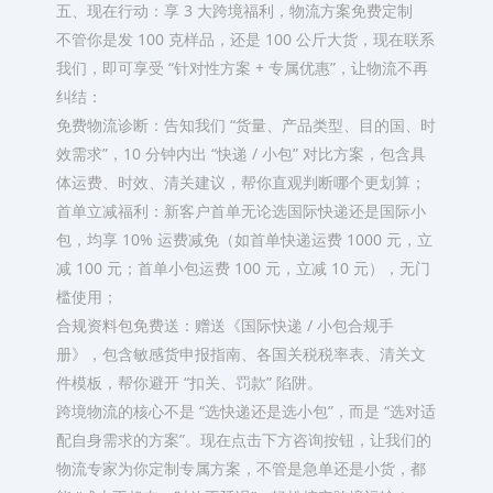
五、现在行动：享 3 大跨境福利，物流方案免费定制​
不管你是发 100 克样品，还是 100 公斤大货，现在联系
我们，即可享受 “针对性方案 + 专属优惠”，让物流不再
纠结：​
免费物流诊断：告知我们 “货量、产品类型、目的国、时
效需求”，10 分钟内出 “快递 / 小包” 对比方案，包含具
体运费、时效、清关建议，帮你直观判断哪个更划算；​
首单立减福利：新客户首单无论选国际快递还是国际小
包，均享 10% 运费减免（如首单快递运费 1000 元，立
减 100 元；首单小包运费 100 元，立减 10 元），无门
槛使用；​
合规资料包免费送：赠送《国际快递 / 小包合规手
册》，包含敏感货申报指南、各国关税税率表、清关文
件模板，帮你避开 “扣关、罚款” 陷阱。​
跨境物流的核心不是 “选快递还是选小包”，而是 “选对适
配自身需求的方案”。现在点击下方咨询按钮，让我们的
物流专家为你定制专属方案，不管是急单还是小货，都