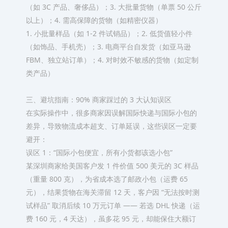
（如 3C 产品、奢侈品）；3. 大批量货物（单票 50 公斤
以上）；4. 需高保障的货物（如精密仪器）​
1. 小批量样品（如 1-2 件试销品）；2. 低货值轻小件
（如饰品、手机壳）；3. 电商平台自发货（如亚马逊
FBM、独立站订单）；4. 对时效不敏感的货物（如定制
类产品）​
三、避坑指南：90% 商家踩过的 3 大认知误区​
在实际操作中，很多商家因误解国际快递与国际小包的
差异，导致物流成本超支、订单延误，这些误区一定要
避开：​
误区 1：“国际小包便宜，所有小货都该选小包”​
某深圳商家给美国客户发 1 件价值 500 美元的 3C 样品
（重量 800 克），为省成本选了邮政小包（运费 65
元），结果货物在海关滞留 12 天，客户因 “无法按时测
试样品” 取消后续 10 万元订单 —— 若选 DHL 快递（运
费 160 元，4 天达），虽多花 95 元，却能保住大额订