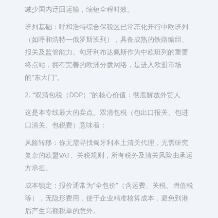
减少国内迂回运输，缩短全程时效。
班列基础：呼和浩特综合保税区已常态化开行中欧班列
（如呼和浩特—俄罗斯班列），具备成熟的铁路编组、
报关及监管能力。匈牙利布达佩斯作为中欧班列的重要
终点站，拥有完善的欧洲分拨网络，是进入欧盟市场
的“东大门”。
2. “双清包税（DDP）”的核心价值：彻底解放外贸人
这是本专线最大的卖点。双清包税（包出口报关、包进
口清关、包税费）意味着：
风险转移：你无需寻找匈牙利本土清关代理，无需研究
复杂的欧盟VAT、关税规则，所有税务及清关风险由承运
方承担。
成本锁定：报价通常为“全包价”（含运费、关税、增值税
等），无隐形费用，便于企业精准核算成本，避免到港
后产生高额税单的意外。