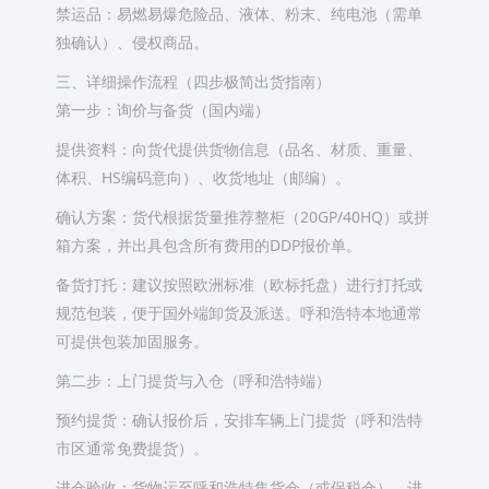
禁运品：易燃易爆危险品、液体、粉末、纯电池（需单
独确认）、侵权商品。
三、详细操作流程（四步极简出货指南）
第一步：询价与备货（国内端）
提供资料：向货代提供货物信息（品名、材质、重量、
体积、HS编码意向）、收货地址（邮编）。
确认方案：货代根据货量推荐整柜（20GP/40HQ）或拼
箱方案，并出具包含所有费用的DDP报价单。
备货打托：建议按照欧洲标准（欧标托盘）进行打托或
规范包装，便于国外端卸货及派送。呼和浩特本地通常
可提供包装加固服务。
第二步：上门提货与入仓（呼和浩特端）
预约提货：确认报价后，安排车辆上门提货（呼和浩特
市区通常免费提货）。
进仓验收：货物运至呼和浩特集货仓（或保税仓），进