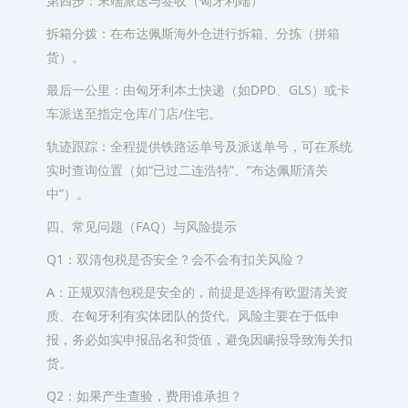
第四步：末端派送与签收（匈牙利端）
拆箱分拨：在布达佩斯海外仓进行拆箱、分拣（拼箱
货）。
最后一公里：由匈牙利本土快递（如DPD、GLS）或卡
车派送至指定仓库/门店/住宅。
轨迹跟踪：全程提供铁路运单号及派送单号，可在系统
实时查询位置（如“已过二连浩特”、“布达佩斯清关
中”）。
四、常见问题（FAQ）与风险提示
Q1：双清包税是否安全？会不会有扣关风险？
A：正规双清包税是安全的，前提是选择有欧盟清关资
质、在匈牙利有实体团队的货代。风险主要在于低申
报，务必如实申报品名和货值，避免因瞒报导致海关扣
货。
Q2：如果产生查验，费用谁承担？