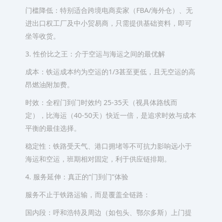
门槛降低：特别适合跨境电商卖家（FBA/海外仓）、无
进出口权工厂及中小贸易商，只需提供基础资料，即可
坐等收货。
3. 性价比之王：介于空运与海运之间的最优解
成本：铁运成本约为空运的1/3甚至更低，且无空运的高
昂燃油附加费。
时效：全程门到门时效约 25-35天（视具体路线而
定），比海运（40-50天）快近一倍，是追求时效与成本
平衡的最佳选择。
稳定性：铁路受天气、港口拥堵等不可抗力影响远小于
海运和空运，班期相对固定，利于供应链排期。
4. 服务延伸：真正的“门到门”体验
服务不止于铁路运输，而是覆盖全链路：
国内段：呼和浩特及周边（如包头、鄂尔多斯）上门提