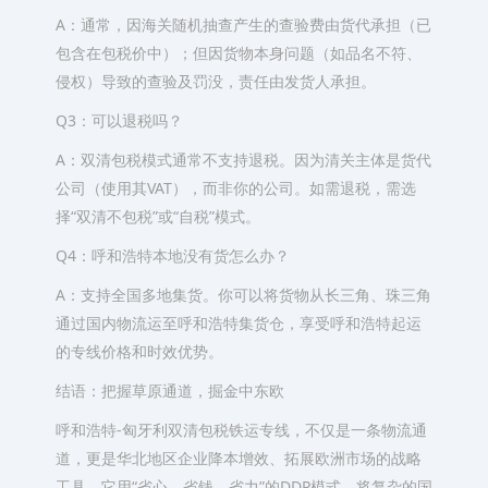
A：通常，因海关随机抽查产生的查验费由货代承担（已
包含在包税价中）；但因货物本身问题（如品名不符、
侵权）导致的查验及罚没，责任由发货人承担。
Q3：可以退税吗？
A：双清包税模式通常不支持退税。因为清关主体是货代
公司（使用其VAT），而非你的公司。如需退税，需选
择“双清不包税”或“自税”模式。
Q4：呼和浩特本地没有货怎么办？
A：支持全国多地集货。你可以将货物从长三角、珠三角
通过国内物流运至呼和浩特集货仓，享受呼和浩特起运
的专线价格和时效优势。
结语：把握草原通道，掘金中东欧
呼和浩特-匈牙利双清包税铁运专线，不仅是一条物流通
道，更是华北地区企业降本增效、拓展欧洲市场的战略
工具。它用“省心、省钱、省力”的DDP模式，将复杂的国