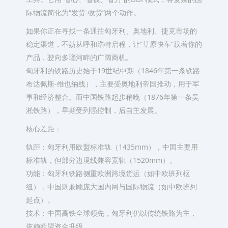
际物流简化为“发货-收货”两个动作。
如果你正在寻找一条通往匈牙利、奥地利、捷克市场的
稳定渠道，不妨从呼和浩特启程，让“草原快车”载着你的
产品，驶向多瑙河畔的广阔商机。
匈牙利的铁路历史始于19世纪中期（1846年第一条铁路
布达佩斯-维也纳线），主要受奥地利帝国推动，用于军
事和经济整合。而中国铁路起步稍晚（1876年第一条吴
淞铁路），早期受列强控制，后自主发展。
‌核心差距‌：
‌轨距‌：匈牙利用欧盟标准轨（1435mm），中国主要用
标准轨，但部分边境线兼容宽轨（1520mm）。
‌功能‌：匈牙利铁路侧重欧洲跨境货运（如中欧班列枢
纽），中国则兼顾庞大国内网与国际物流（如中欧班列
起点）。
‌技术‌：中国高铁全球领先，匈牙利仍以传统铁路为主，
依赖欧盟资金升级。