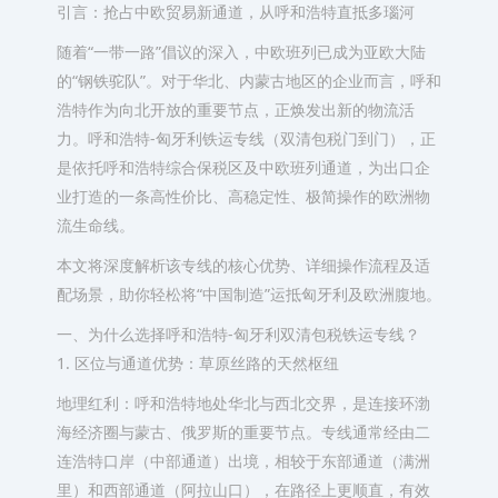
引言：抢占中欧贸易新通道，从呼和浩特直抵多瑙河
随着“一带一路”倡议的深入，中欧班列已成为亚欧大陆
的“钢铁驼队”。对于华北、内蒙古地区的企业而言，呼和
浩特作为向北开放的重要节点，正焕发出新的物流活
力。呼和浩特-匈牙利铁运专线（双清包税门到门），正
是依托呼和浩特综合保税区及中欧班列通道，为出口企
业打造的一条高性价比、高稳定性、极简操作的欧洲物
流生命线。
本文将深度解析该专线的核心优势、详细操作流程及适
配场景，助你轻松将“中国制造”运抵匈牙利及欧洲腹地。
一、为什么选择呼和浩特-匈牙利双清包税铁运专线？
1. 区位与通道优势：草原丝路的天然枢纽
地理红利：呼和浩特地处华北与西北交界，是连接环渤
海经济圈与蒙古、俄罗斯的重要节点。专线通常经由二
连浩特口岸（中部通道）出境，相较于东部通道（满洲
里）和西部通道（阿拉山口），在路径上更顺直，有效