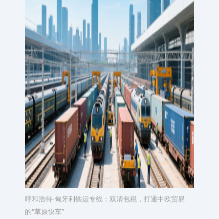
呼和浩特-匈牙利铁运专线：双清包税，打通中欧贸易
的“草原快车”