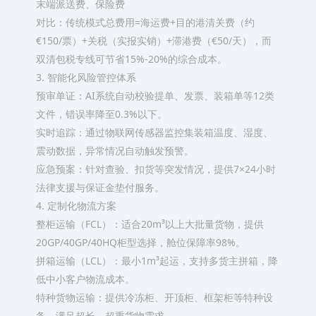
末端派送费、保险费
对比：传统模式总费用=海运费+目的港清关费（约
€150/票）+关税（实报实销）+滞港费（€50/天），而
双清包税专线可节省15%-20%的综合成本。
3. 智能化风险管控体系
预审单证：AI系统自动校验提单、发票、装箱单等12类
文件，错误率降至0.3%以下。
实时追踪：通过物联网传感器监控集装箱温度、湿度、
震动数据，异常情况自动触发预警。
应急预案：针对查验、扣货等突发情况，提供7×24小时
法律支援与保证金垫付服务。
4. 定制化物流方案
整柜运输（FCL）：适合20m³以上大批量货物，提供
20GP/40GP/40HQ柜型选择，舱位保障率98%。
拼箱运输（LCL）：最小1m³起运，支持多货主拼箱，降
低中小客户物流成本。
特种货物运输：提供冷冻柜、开顶柜、框架柜等特种设
备，满足超长、超重货物需求。