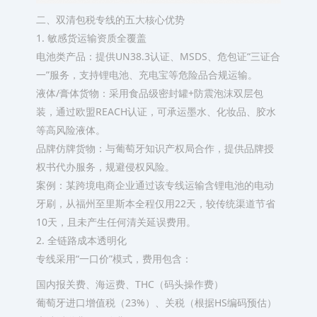
二、双清包税专线的五大核心优势
1. 敏感货运输资质全覆盖
电池类产品：提供UN38.3认证、MSDS、危包证“三证合
一”服务，支持锂电池、充电宝等危险品合规运输。
液体/膏体货物：采用食品级密封罐+防震泡沫双层包
装，通过欧盟REACH认证，可承运墨水、化妆品、胶水
等高风险液体。
品牌仿牌货物：与葡萄牙知识产权局合作，提供品牌授
权书代办服务，规避侵权风险。
案例：某跨境电商企业通过该专线运输含锂电池的电动
牙刷，从福州至里斯本全程仅用22天，较传统渠道节省
10天，且未产生任何清关延误费用。
2. 全链路成本透明化
专线采用“一口价”模式，费用包含：
国内报关费、海运费、THC（码头操作费）
葡萄牙进口增值税（23%）、关税（根据HS编码预估）