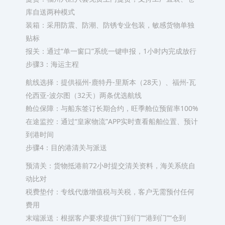
库自送两种模式
装箱：采用防震、防潮、防锈专业包装，敏感货物单独
贴标
报关：通过“单一窗口”系统一键申报，1小时内完成放行
步骤3：海运主程
航线选择：提供福州-鹿特丹-里斯本（28天）、福州-瓦
伦西亚-波尔图（32天）两条优选航线
舱位保障：与船东签订长期合约，旺季舱位预留率100%
在途监控：通过“皇家物流”APP实时查看船舶位置、预计
到港时间
步骤4：目的港清关与派送
预清关：货物抵港前72小时提交清关资料，海关系统自
动比对
税费垫付：专线代缴增值税与关税，客户无需预付任何
费用
末端派送：根据客户要求提供“门到门”“港到门”“仓到