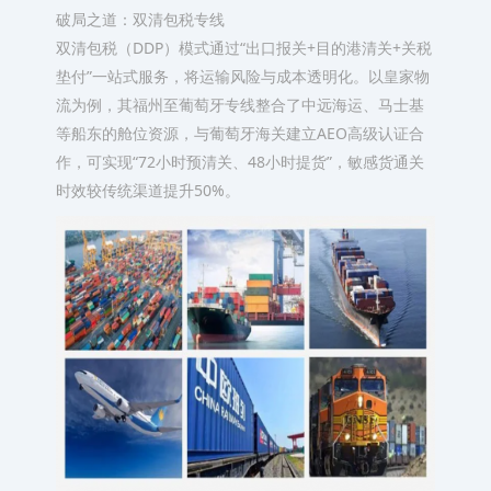
破局之道：双清包税专线
双清包税（DDP）模式通过“出口报关+目的港清关+关税
垫付”一站式服务，将运输风险与成本透明化。以皇家物
流为例，其福州至葡萄牙专线整合了中远海运、马士基
等船东的舱位资源，与葡萄牙海关建立AEO高级认证合
作，可实现“72小时预清关、48小时提货”，敏感货通关
时效较传统渠道提升50%。