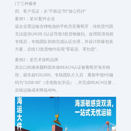
门”三种服务
四、客户见证：从“不敢运”到“放心托付”
案例1：某3C配件企业
该企业需运输含锂电池的手机壳至葡萄牙，传统货代因
无法提供UN38.3认证导致3批货物被扣。改用双清包税
专线后，专线团队协助完成认证办理，并设计防爆包装
方案，后续12批货物均实现“零延误、零扣货”。
案例2：某艺术涂料品牌
其出口的液体颜料因未做REACH认证被葡萄牙海关销
毁，损失超€20,000。专线团队介入后，重新申报HS编
码为“3208.90”（非危险化学品），并完成REACH注册，
后续运输成本降低40%。