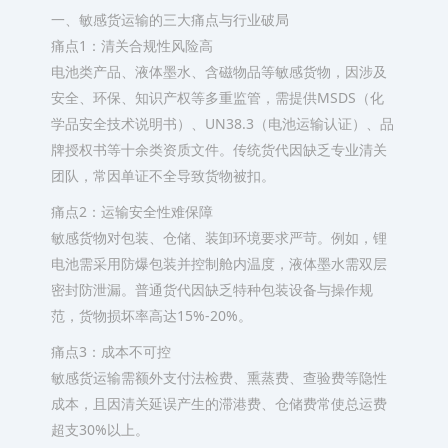
一、敏感货运输的三大痛点与行业破局
痛点1：清关合规性风险高
电池类产品、液体墨水、含磁物品等敏感货物，因涉及
安全、环保、知识产权等多重监管，需提供MSDS（化
学品安全技术说明书）、UN38.3（电池运输认证）、品
牌授权书等十余类资质文件。传统货代因缺乏专业清关
团队，常因单证不全导致货物被扣。
痛点2：运输安全性难保障
敏感货物对包装、仓储、装卸环境要求严苛。例如，锂
电池需采用防爆包装并控制舱内温度，液体墨水需双层
密封防泄漏。普通货代因缺乏特种包装设备与操作规
范，货物损坏率高达15%-20%。
痛点3：成本不可控
敏感货运输需额外支付法检费、熏蒸费、查验费等隐性
成本，且因清关延误产生的滞港费、仓储费常使总运费
超支30%以上。