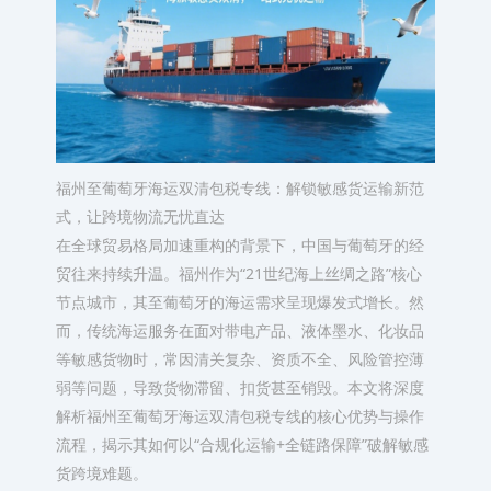
福州至葡萄牙海运双清包税专线：解锁敏感货运输新范
式，让跨境物流无忧直达
在全球贸易格局加速重构的背景下，中国与葡萄牙的经
贸往来持续升温。福州作为“21世纪海上丝绸之路”核心
节点城市，其至葡萄牙的海运需求呈现爆发式增长。然
而，传统海运服务在面对带电产品、液体墨水、化妆品
等敏感货物时，常因清关复杂、资质不全、风险管控薄
弱等问题，导致货物滞留、扣货甚至销毁。本文将深度
解析福州至葡萄牙海运双清包税专线的核心优势与操作
流程，揭示其如何以“合规化运输+全链路保障”破解敏感
货跨境难题。