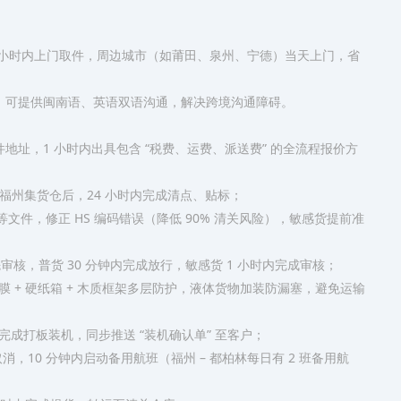
 小时内上门取件，周边城市（如莆田、泉州、宁德）当天上门，省
），可提供闽南语、英语双语沟通，解决跨境沟通障碍。​
地址，1 小时内出具包含 “税费、运费、派送费” 的全流程报价方
达福州集货仓后，24 小时内完成清点、贴标；​
文件，修正 HS 编码错误（降低 90% 清关风险），敏感货提前准
核，普货 30 分钟内完成放行，敏感货 1 小时内完成审核；​
 + 硬纸箱 + 木质框架多层防护，液体货物加装防漏塞，避免运输
打板装机，同步推送 “装机确认单” 至客户；​
取消，10 分钟内启动备用航班（福州 – 都柏林每日有 2 班备用航