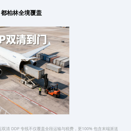
？都柏林全境覆盖
双清 DDP 专线不仅覆盖全段运输与税费，更100% 包含末端派送