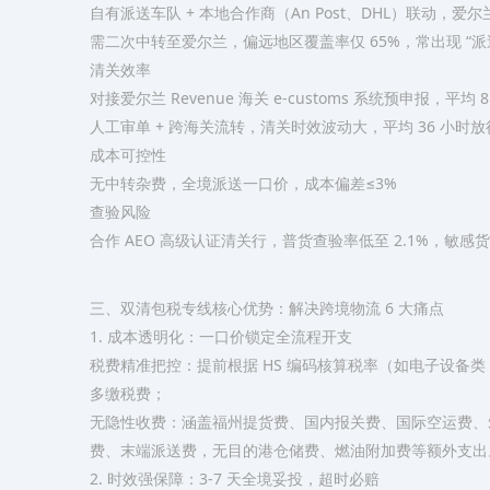
自有派送车队 + 本地合作商（An Post、DHL）联动，爱尔兰
需二次中转至爱尔兰，偏远地区覆盖率仅 65%，常出现 “派送
清关效率​
对接爱尔兰 Revenue 海关 e-customs 系统预申报，平均 8
人工审单 + 跨海关流转，清关时效波动大，平均 36 小时放行
成本可控性​
无中转杂费，全境派送一口价，成本偏差≤3%​
查验风险​
合作 AEO 高级认证清关行，普货查验率低至 2.1%，敏感货
三、双清包税专线核心优势：解决跨境物流 6 大痛点​
1. 成本透明化：一口价锁定全流程开支​
税费精准把控：提前根据 HS 编码核算税率（如电子设备类 8523
多缴税费；​
无隐性收费：涵盖福州提货费、国内报关费、国际空运费、爱尔
费、末端派送费，无目的港仓储费、燃油附加费等额外支出。
2. 时效强保障：3-7 天全境妥投，超时必赔​