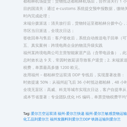
都柏林机场提货：货物抵达都柏林机场后，合作清关行 1 
目的国清关：通过 e-customs 系统提交预申报数据，缴
时内完成处理；​
末端分拨派送：清关放行后，货物转运至都柏林分拨中心，
市区当日派送，全境次日达；​
签收回单与售后：客户签收后，系统自动推送电子回单（可下
五、真实案例：跨境电商企业的物流升级实践​
福州某跨境电商公司主营智能家居产品（含带电设备），此前采用
总时效长达 9 天，常因时效延误导致客户退货；2. 末端
税费，单票最高多缴 1200 欧元。​
改用福州 – 都柏林空运双清 DDP 专线后，实现显著改善：​
时效提速 50%：从福州起飞后 36 小时抵达都柏林，48 
全境无盲区：高威、科克等城市实现次日达，客户自提率从 60
成本节省显著：专业团队优化 HS 编码，单票货物税费平均节
Tag:
爱尔兰空运双清
福州-爱尔兰快递
福州-爱尔兰敏感货物运输
化工品到爱尔兰
福州发颜料到爱尔兰DDP
铁路运输到爱尔兰