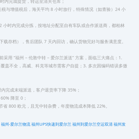
小时内完成提货，转运至清关仓库；​
纳关税与增值税后，海关平均 8 小时放行，特殊情况（如查验）24 小
2 小时内完成分拣，按地址分配至自有车队或合作派送商，都柏林
载存档），售后团队 7 天内回访，确认货物完好与服务满意度。​
 “福州 – 伦敦中转 – 爱尔兰派送” 方案，面临三大痛点：1.
派送覆盖不全，高威、科克等城市需客户自提；3. 多次因编码错误多缴
小时内完成末端派送，客户退货率下降 35%；​
% 降至 0；​
省 800 欧元，且无中转杂费，年度物流成本降低 22%。
福州-爱尔兰物流
福州UPS快递到爱尔兰
福州到爱尔兰空运双清‌
福州发