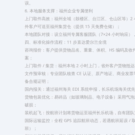
误。​
6. 本地服务支撑：福州企业专属便利​
上门取件高效：福州全域（鼓楼区、台江区、仓山区等）2
外客户可送至福州集货仓（提供 15 天免费仓储）；​
本地团队对接：设立福州专属客服团队（7×24 小时响应
四、标准化操作流程：11 步直达爱尔兰全境​
咨询报价：客户提供货物品名、重量、体积、HS 编码及收件
案；​
上门取件 / 集货：福州本地 2 小时上门，省外客户货物抵
文件预审核：专业团队核查 CE 认证、原产地证、商业发票等
备合规证明；​
国内报关：通过福州海关 EDI 系统申报，长乐机场海关优先审
货物包装优化：易碎品（如玻璃制品、电子设备）采用气泡膜
破损；​
装机起飞：按航班计划将货物运至福州长乐机场，自有团队完成
国际运输监控：全程 GPS 追踪航班动态，若遇航班延误 / 
班）；​