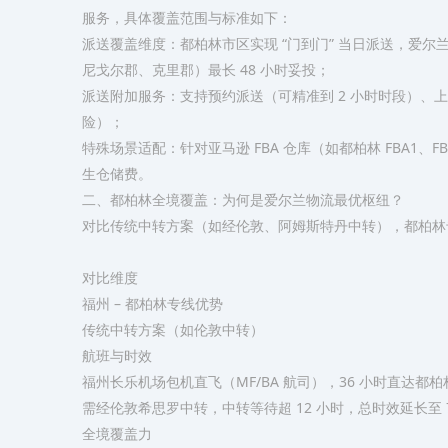
服务，具体覆盖范围与标准如下：​
派送覆盖维度：都柏林市区实现 “门到门” 当日派送，爱
尼戈尔郡、克里郡）最长 48 小时妥投；​
派送附加服务：支持预约派送（可精准到 2 小时时段）、上
险）；​
特殊场景适配：针对亚马逊 FBA 仓库（如都柏林 FBA1
生仓储费。​
二、都柏林全境覆盖：为何是爱尔兰物流最优枢纽？​
对比传统中转方案（如经伦敦、阿姆斯特丹中转），都柏林专
对比维度​
福州 – 都柏林专线优势​
传统中转方案（如伦敦中转）​
航班与时效​
福州长乐机场包机直飞（MF/BA 航司），36 小时直达都柏林
需经伦敦希思罗中转，中转等待超 12 小时，总时效延长至 72
全境覆盖力​