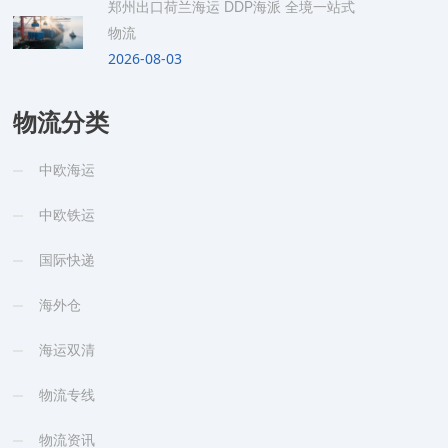
郑州出口荷兰海运 DDP海派 全境一站式
物流
2026-08-03
物流分类
中欧海运
中欧铁运
国际快递
海外仓
海运双清
物流专线
物流资讯