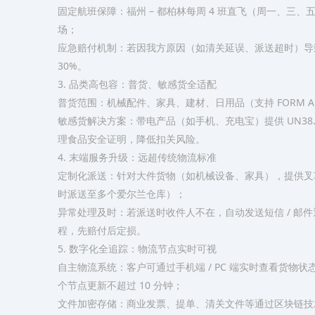
固定航班保障：福州 – 都柏林每周 4 班直飞（周一、三、五
场；​
应急赔付机制：若因我方原因（如清关延误、派送超时）导致整
30%。​
3. 品类高包容：普货、敏感货全适配​
普货范围：机械配件、家具、建材、日用品（支持 FORM A
敏感货解决方案：带电产品（如手机、充电宝）提供 UN38
理食品安全证明，降低扣关风险。​
4. 末端服务升级：远超传统物流标准​
定制化派送：针对大件货物（如机械设备、家具），提供叉
时派送至多个爱尔兰仓库）；​
异常处理及时：若派送时收件人不在，自动发送短信 / 邮
程，先赔付后定损。​
5. 数字化全追踪：物流节点实时可视​
自主物流系统：客户可通过手机端 / PC 端实时查看货物状态，从
个节点更新不超过 10 分钟；​
文件加密存储：商业发票、提单、清关文件等通过区块链技术