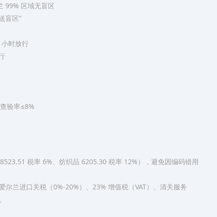
 99% 区域无盲区​
盲区”​
 小时放行​
​
查验率≤8%​
.51 税率 6%、纺织品 6205.30 税率 12%），避免因编码错用
兰进口关税（0%-20%）、23% 增值税（VAT）、清关服务
​