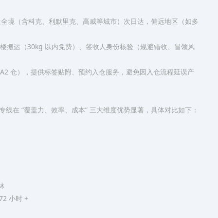
尔兰全境（含科克、利默里克、高威等城市）次日达，偏远地区（如多
楼搬运（30kg 以内免费）、签收人身份核验（规避错收、冒领风
、FBA2 仓），提供标签贴附、预约入仓服务，避免因入仓流程延误产
线在 “覆盖力、效率、成本” 三大维度优势显著，具体对比如下：​
​
 小时 +​