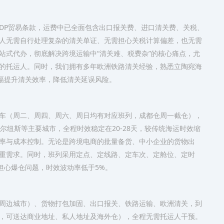
DDP贸易条款，运费中已全面包含出口报关费、进口清关费、关税、
人无需自行处理复杂的清关单证、无需担心关税计算偏差，也无需
站式代办，彻底解决跨境运输中“清关难、税费杂”的核心痛点，尤
的托运人。同时，我们拥有多年欧洲铁路清关经验，熟悉立陶宛海
大幅提升清关效率，降低清关延误风险。
车（周二、周四、周六、周日均有对应班列，成都仓周一截仓），
尔纽斯等主要城市，全程时效稳定在20-28天，较传统海运时效缩
效率与成本控制。无论是跨境电商的批量备货、中小企业的货物出
重需求。同时，班列采用定点、定线路、定车次、定舱位、定时
担心爆仓问题，时效波动率低于5%。
周边城市）、货物打包加固、出口报关、铁路运输、欧洲清关，到
，可送达商业地址、私人地址及海外仓），全程无需托运人干预。