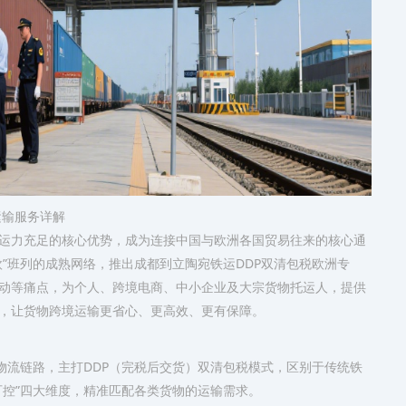
运输服务详解
运力充足的核心优势，成为连接中国与欧洲各国贸易往来的核心通
”班列的成熟网络，推出成都到立陶宛铁运DDP双清包税欧洲专
动等痛点，为个人、跨境电商、中小企业及大宗货物托运人，提供
，让货物跨境运输更省心、更高效、更有保障。
物流链路，主打DDP（完税后交货）双清包税模式，区别于传统铁
可控”四大维度，精准匹配各类货物的运输需求。