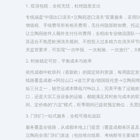
1. 双清包税，全程无忧，杜绝隐形支出
专线涵盖“中国出口清关+立陶宛进口清关”双重服务，采用
增值税、手续费等所有相关费用，无任何隐形附加费。托运
让立陶宛收件人额外支付任何费用，全程由专业物流团队一
其适合不熟悉欧洲清关规则、不想投入过多精力在清关环节
关监管要求，可实现“一次申报、一次检验、一次放行”，
2. 时效稳定可控，平衡成本与效率
依托成都中欧班列（蓉新欧）的固定班列资源，每周固定发
线路覆盖成都→阿拉山口→波兰罗兹/德国纽伦堡→立陶宛维
短三分之一，较空运成本降低70%以上，完美平衡了运输
口，还是大宗工业设备的运输，都能满足其时效与成本的双
间、定价格的“六定”模式，旺季期间已提前预定舱位，无需
3. 门到门一站式服务，全程可视化追踪
服务覆盖全链路，从成都本地上门提货（覆盖成都各区县及
立陶宛全境门到门派送（包括维尔纽斯、考纳斯等主要城市