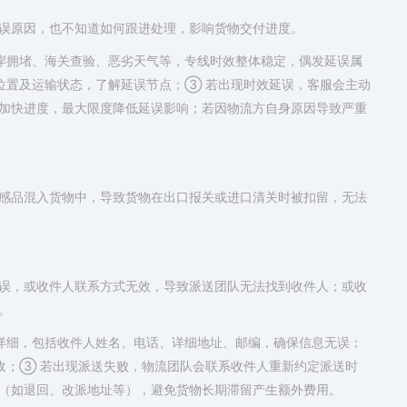
误原因，也不知道如何跟进处理，影响货物交付进度。
岸拥堵、海关查验、恶劣天气等，专线时效整体稳定，偶发延误属
位置及运输状态，了解延误节点；③ 若出现时效延误，客服会主动
加快进度，最大限度降低延误影响；若因物流方自身原因导致严重
感品混入货物中，导致货物在出口报关或进口清关时被扣留，无法
误，或收件人联系方式无效，导致派送团队无法找到收件人；或收
。
详细，包括收件人姓名、电话、详细地址、邮编，确保信息无误；
收；③ 若出现派送失败，物流团队会联系收件人重新约定派送时
（如退回、改派地址等），避免货物长期滞留产生额外费用。