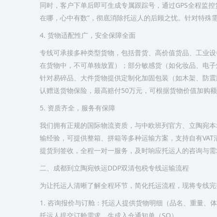
同时，客户下单后即可生成专属跟踪号，通过GPS全程监
在哪，心中有数”，彻底消除托运人的后顾之忧。针对特殊
4. 货物适配性广，安全保障全面
专线可承接多种类型货物，包括普货、高价值货品、工业设
在货物中，不可单独放置）；部分敏感货（如化妆品、电子
针对易碎品、大件货物提供定制化加固包装（如木架、防震
认赠送货物保险，最高赔付50万元，可根据货物价值加购
5. 资质齐全，服务有保障
我们拥有正规的国际物流资质，与中欧班列官方、立陶宛本
输经验，可提供整箱、拼箱等多种运输方案，支持自有VA
提货到签收，全程一对一服务，及时响应托运人的咨询与需
二、成都到立陶宛铁运DDP双清包税专线运输流程
为让托运人清晰了解全程环节，简化托运流程，现将专线完
1. 咨询报价与订舱：托运人提供货物明细（品名、重量、
托运人提交订舱需求，生成入仓通知单（SO）。