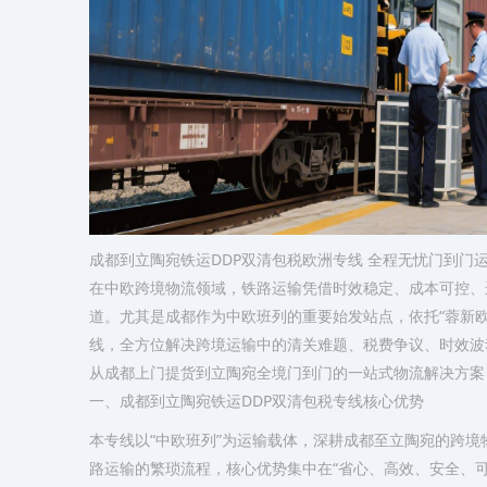
成都到立陶宛铁运DDP双清包税欧洲专线 全程无忧门到门
在中欧跨境物流领域，铁路运输凭借时效稳定、成本可控、
道。尤其是成都作为中欧班列的重要始发站点，依托“蓉新欧
线，全方位解决跨境运输中的清关难题、税费争议、时效波
从成都上门提货到立陶宛全境门到门的一站式物流解决方案
一、成都到立陶宛铁运DDP双清包税专线核心优势
本专线以“中欧班列”为运输载体，深耕成都至立陶宛的跨境
路运输的繁琐流程，核心优势集中在“省心、高效、安全、