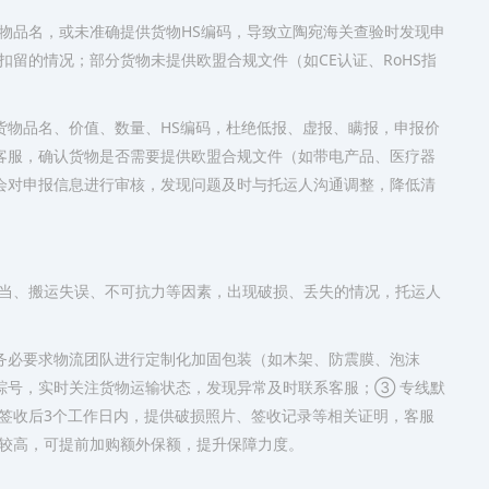
物品名，或未准确提供货物HS编码，导致立陶宛海关查验时发现申
留的情况；部分货物未提供欧盟合规文件（如CE认证、RoHS指
货物品名、价值、数量、HS编码，杜绝低报、虚报、瞒报，申报价
客服，确认货物是否需要提供欧盟合规文件（如带电产品、医疗器
会对申报信息进行审核，发现问题及时与托运人沟通调整，降低清
当、搬运失误、不可抗力等因素，出现破损、丢失的情况，托运人
务必要求物流团队进行定制化加固包装（如木架、防震膜、泡沫
踪号，实时关注货物运输状态，发现异常及时联系客服；③ 专线默
签收后3个工作日内，提供破损照片、签收记录等相关证明，客服
较高，可提前加购额外保额，提升保障力度。