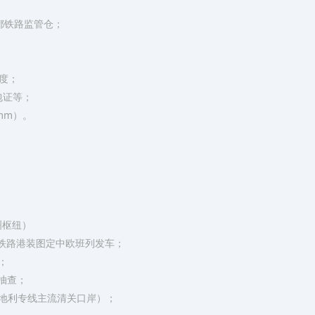
都铁路监管仓；
度；
危包证等；
mm）。
洲枢纽）
白江铁路港装图定中欧班列发车；
；
抽查；
奥地利专线主流清关口岸）；