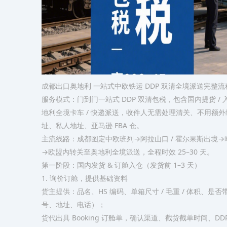
成都出口奥地利 一站式中欧铁运 DDP 双清全境派送完整流
服务模式：门到门一站式 DDP 双清包税，包含国内提货 /
地利全境卡车 / 快递派送，收件人无需处理清关、不用额
址、私人地址、亚马逊 FBA 仓。
主流线路：成都图定中欧班列→阿拉山口 / 霍尔果斯出境→哈萨
→欧盟内转关至奥地利全境派送，全程时效 25–30 天。
第一阶段：国内发货 & 订舱入仓（发货前 1–3 天）
1. 询价订舱，提供基础资料
货主提供：品名、HS 编码、单箱尺寸 / 毛重 / 体积、是否带
号、地址、电话）；
货代出具 Booking 订舱单，确认渠道、截货截单时间、D