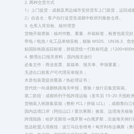
2. 两种交货方式
1）上门提货：成都及周边城市安排货车上门装货，运回成
2）自送仓：客户自行送货至成都中欧班列集散仓库。
3. 仓库入库安检、核对理货
货物开箱查验：核对件数、重量、外箱标签，检查包装完好
带电 / 电池 / 化工品单独安检，核验 MSDS、UN38.3、
贴国际铁路追踪标签，拼箱货统一打欧标托盘（1200×800
4. 整理出口报关资料，国内报关放行
必备文件：商业发票、装箱单、报关单、申报要素；
无进出口权客户可代理买单报关；
木质包装需提供熏蒸 / 热处理证书；
货代统一向成都铁路海关申报，查验 / 放行后集货装箱。
第二阶段：成都班列干线跨境运输（发车后 15–20 天抵欧
货物装入铁路集装箱（整柜 FCL / 拼箱 LCL），成都青
国内边境口岸（阿拉山口 / 霍尔果斯）换装、边境海关核验
跨境陆路：哈萨克斯坦→俄罗斯→白俄罗斯，沿途海关例行
抵达欧盟入境枢纽：波兰马拉舍维奇 / 匈牙利布达佩斯（