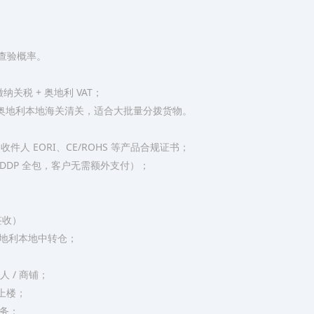
）
低查验概率。
关税 + 奥地利 VAT；
运至奥地利本地海关清关，适合大批量分拨货物。
人 EORI、CE/ROHS 等产品合规证书；
（DDP 全包，客户无需额外支付）；
签收）
地利本地中转仓；
人 / 商铺；
、上楼；
服务；