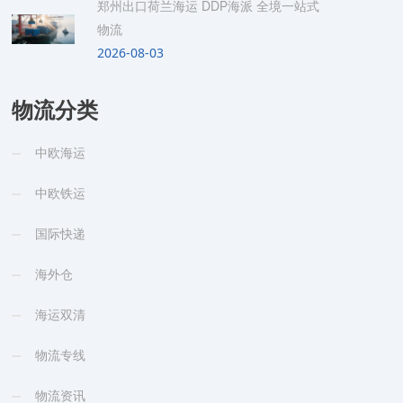
郑州出口荷兰海运 DDP海派 全境一站式
物流
2026-08-03
物流分类
中欧海运
中欧铁运
国际快递
海外仓
海运双清
物流专线
物流资讯