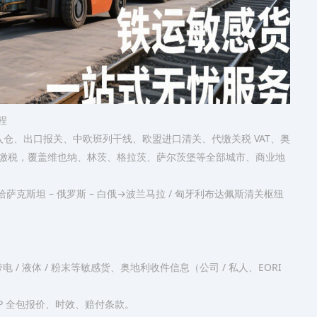
程
 入仓、出口报关、中欧班列干线、欧盟进口清关、代缴关税 VAT、奥
外缴税，覆盖维也纳、林茨、格拉茨、萨尔茨堡等全部城市、商业地
克斯坦 – 俄罗斯 – 白俄→波兰马拉 / 匈牙利布达佩斯清关枢纽
电 / 液体 / 粉末等敏感货、奥地利收件信息（公司 / 私人、EORI
DP 全包报价、时效、赔付条款。