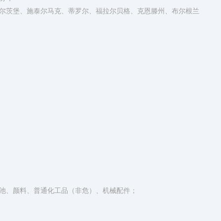
尔茨堡、施泰尔马克、蒂罗尔、福拉尔贝格、克恩滕州、布尔根兰
池、颜料、普通化工品（非危）、机械配件；