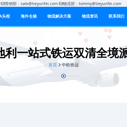
m
营销部：sale@tieyunfei.com
物流部：tommy@tieyunfei.c
BA头程
海外仓储
物流解决方案
物流资讯
联系我们
地利一站式铁运双清全境派
首页
中欧铁运