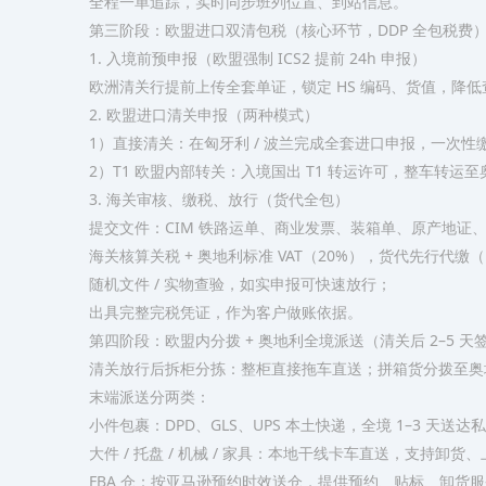
全程一单追踪，实时同步班列位置、到站信息。
第三阶段：欧盟进口双清包税（核心环节，DDP 全包税费
1. 入境前预申报（欧盟强制 ICS2 提前 24h 申报）
欧洲清关行提前上传全套单证，锁定 HS 编码、货值，降
2. 欧盟进口清关申报（两种模式）
1）直接清关：在匈牙利 / 波兰完成全套进口申报，一次性缴纳
2）T1 欧盟内部转关：入境国出 T1 转运许可，整车转
3. 海关审核、缴税、放行（货代全包）
提交文件：CIM 铁路运单、商业发票、装箱单、原产地证、收件
海关核算关税 + 奥地利标准 VAT（20%），货代先行代缴
随机文件 / 实物查验，如实申报可快速放行；
出具完整完税凭证，作为客户做账依据。
第四阶段：欧盟内分拨 + 奥地利全境派送（清关后 2–5 天
清关放行后拆柜分拣：整柜直接拖车直送；拼箱货分拨至奥
末端派送分两类：
小件包裹：DPD、GLS、UPS 本土快递，全境 1–3 天送达私
大件 / 托盘 / 机械 / 家具：本地干线卡车直送，支持卸货
FBA 仓：按亚马逊预约时效送仓，提供预约、贴标、卸货