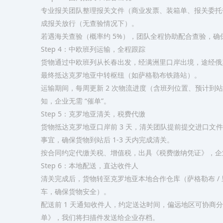
专业报关团队整理报关文件（商业发票、装箱单、报关委托书
成报关放行（无查验情况下）。​
若遇海关查验（概率约 5%），团队全程协助配合查验，确
Step 4：中欧班列运输，全程跟踪​
货物通过中欧班列从长春出发，经满洲里口岸出境，途经俄
最终抵达克罗地亚中转枢纽（如萨格勒布铁路站）。​
运输期间，每周更新 2 次物流进度（含班列位置、预计到站
知，企业无需 “催单”。​
Step 5：克罗地亚清关，税费代缴​
货物抵达克罗地亚口岸前 3 天，清关团队提前提交进口文
事宜，确保货物到站后 1-3 天内完成清关。​
按合同约定代缴关税、增值税，出具《税费缴纳凭证》，企业可
Step 6：本地配送，直达收件人​
清关完成后，货物转至克罗地亚本地合作仓库（萨格勒布 / 
车，确保货物安全）。​
配送前 1 天通知收件人，约定送达时间，偏远地区可协商
单》，我们将扫描件发送给企业存档。​