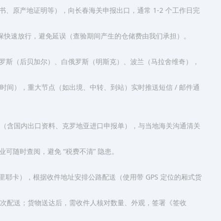
、原产地证明等），向长春海关申报出口，通常 1-2 个工作日完
保快速放行，避免延误（查验期间产生的仓储费由我们承担）。​
罗斯（后贝加尔）、白俄罗斯（明斯克）、波兰（马拉舍维奇），
时间），重大节点（如出境、中转、到站）实时推送短信 / 邮件通
件（含国内出口资料、克罗地亚进口申报单），与当地海关沟通清关
随时查阅，避免 “税费不清” 隐患。​
里耶卡），根据收件地址安排公路配送（使用带 GPS 定位的厢式货
分次配送；货物送达后，需收件人核对数量、外观，签署《签收