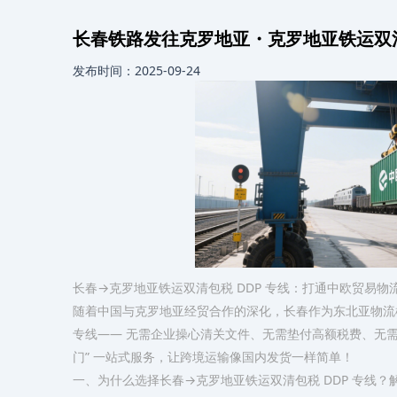
长春铁路发往克罗地亚・克罗地亚铁运双清包税
发布时间：2025-09-24
长春→克罗地亚铁运双清包税 DDP 专线：打通中欧贸易物
随着中国与克罗地亚经贸合作的深化，长春作为东北亚物流
专线—— 无需企业操心清关文件、无需垫付高额税费、无需
门” 一站式服务，让跨境运输像国内发货一样简单！​
一、为什么选择长春→克罗地亚铁运双清包税 DDP 专线？解决