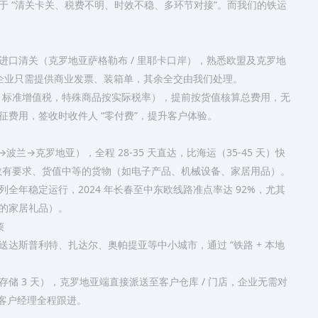
 “清关卡关、税费不明、时效不稳、多环节对接”。而我们的铁运
口清关（克罗地亚萨格勒布 / 里耶卡口岸），熟悉欧盟及克罗地
企业只需提供商业发票、装箱单，其余全交由我们处理。​
25% 标准增值税，特殊商品按实际税率），提前按货值核算总费用，无
费用，签收时收件人 “零付费”，提升客户体验。​
→克罗地亚），全程 28-35 天直达，比海运（35-45 天）快
适合对时效有要求、货值中等的货物（如电子产品、机械设备、家居用品）。​
年稳定运行，2024 年长春至中东欧线路准点率达 92%，尤其
的家居礼品）。​
​
达斯普利特、扎达尔、奥帕提亚等中小城市，通过 “铁路 + 本地
 3 天），克罗地亚端直接派送至客户仓库 / 门店，企业无需对
客户经理全程跟进。​