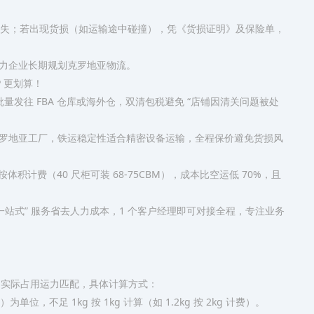
缺失；若出现货损（如运输途中碰撞），凭《货损证明》及保险单，
​
力企业长期规划克罗地亚物流。​
更划算！​
量发往 FBA 仓库或海外仓，双清包税避免 “店铺因清关问题被处
罗地亚工厂，铁运稳定性适合精密设备运输，全程保价避免货损风
积计费（40 尺柜可装 68-75CBM），成本比空运低 70%，且
一站式” 服务省去人力成本，1 个客户经理即可对接全程，专注业务
货物实际占用运力匹配，具体计算方式：​
不足 1kg 按 1kg 计算（如 1.2kg 按 2kg 计费）。​