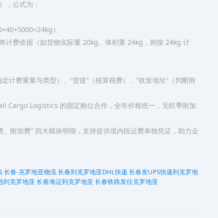
），公式为：​
0÷5000=24kg）​
据（如货物实际重 20kg、体积重 24kg，则按 24kg 计
名”（确定计费重量与类型）、“货值”（核算税费）、“收发地址”（判断附
Cargo Logistics 的固定舱位合作，全年价格统一，无旺季附加
费、附加费” 四大模块明细，支持提供境内段运费单独凭证，助力企
输
长春-克罗地亚物流
长春到克罗地亚DHL快递
长春发UPS快递到克罗地
池到克罗地亚
长春海运到克罗地亚
长春铁路发往克罗地亚