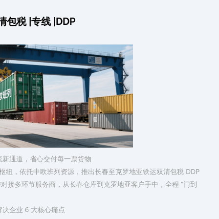
 |专线 |DDP
流新通道，省心交付每一票货物​
枢纽，依托中欧班列资源，推出长春至克罗地亚铁运双清包税 DDP
对接多环节服务商，从长春仓库到克罗地亚客户手中，全程 “门到
企业 6 大核心痛点​