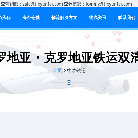
m
营销部：sale@tieyunfei.com
物流部：tommy@tieyunfei.c
BA头程
海外仓储
物流解决方案
物流资讯
联系我们
地亚・克罗地亚铁运双清包税
首页
中欧铁运