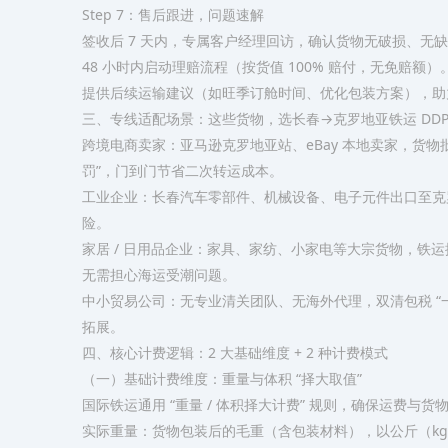
Step 7：售后跟进，问题速解​
签收后 7 天内，专属客户经理回访，确认货物无破损、无
48 小时内启动理赔流程（按货值 100% 赔付，无免赔额）。
提供后续运输建议（如旺季订舱时间、优化包装方案），助
三、专线适配场景：这些货物，选长春→克罗地亚铁运 DDP 
跨境电商卖家：亚马逊克罗地亚站、eBay 本地卖家，货物批
罚”，门到门节省二次转运成本。​
工业企业：长春汽车零部件、机械设备、电子元件出口至克
险。​
家居 / 日用品企业：家具、家纺、小家电等大宗货物，铁运按体
无需担心海运受潮问题。​
中小贸易公司：无专业清关团队、无海外代理，双清包税 “
拓展。
四、核心计费逻辑：2 大基础维度 + 2 种计费模式​
（一）基础计费维度：重量与体积 “择大取值”​
国际铁运通用 “重量 / 体积择大计费” 规则，确保运费与
实际重量：货物包装后的毛重（含包装材料），以公斤（kg）为单位，