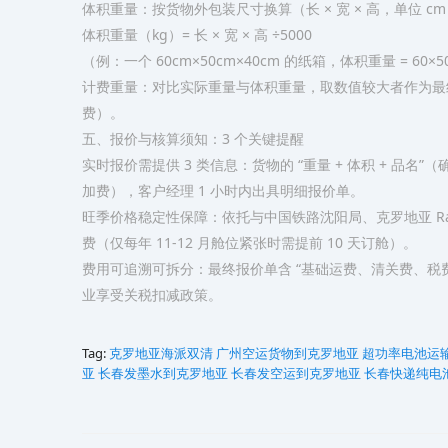
体积重量：按货物外包装尺寸换算（长 × 宽 × 高，单位 cm
体积重量（kg）= 长 × 宽 × 高 ÷5000​
（例：一个 60cm×50cm×40cm 的纸箱，体积重量 = 60×50×4
计费重量：对比实际重量与体积重量，取数值较大者作为最终计费依
费）。
五、报价与核算须知：3 个关键提醒​
实时报价需提供 3 类信息：货物的 “重量 + 体积 + 品
加费），客户经理 1 小时内出具明细报价单。​
旺季价格稳定性保障：依托与中国铁路沈阳局、克罗地亚 Rail 
费（仅每年 11-12 月舱位紧张时需提前 10 天订舱）。​
费用可追溯可拆分：最终报价单含 “基础运费、清关费、税
业享受关税扣减政策。
Tag:
克罗地亚海派双清
广州空运货物到克罗地亚‌‌‌‌‌‌‌‌‌‌‌‌‌‌‌‌‌‌‌‌‌‌‌‌
超功率电池运
亚
长春发墨水到克罗地亚
长春发空运到克罗地亚
长春快递纯电