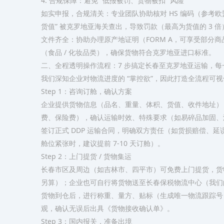
4. 合规保障：避免 “低报被罚、货物被扣” 风险​
如实申报，合规清关：专业团队协助核对 HS 编码（参考欧盟
货值” 被克罗地亚海关查出，导致罚款（最高为货值的 3 倍）、
文件齐全：协助办理原产地证明（FORM A，可享受部分商
（食品 / 化妆品类），确保货物符合克罗地亚进口标准。​
二、全程透明操作流程：7 步搞定长春至克罗地亚运输，每
我们深知企业对物流进度的 “掌控欲”，因此打造全流程可
Step 1：咨询订舱，确认方案​
企业提供货物信息（品名、重量、体积、货值、收件地址），
费、保险费），确认运输时效、特殊要求（如易碎品加固、
签订正式 DDP 运输合同，明确双方责任（如货损赔偿、延
舱位紧张时，建议提前 7-10 天订舱）。​
Step 2：上门提货 / 货物集运​
长春市区及周边（如吉林市、四平市）可免费上门提货，货
另算）；企业也可自行将货物送至长春保税物流中心（我们
货物到仓后，进行称重、量方、贴标（生成唯一物流跟踪号，
观，确认无误后出具《货物接收确认单》。​
Step 3：国内报关，准备出境​