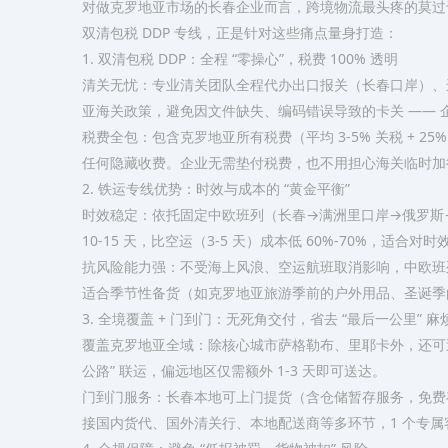
对做克罗地亚市场的长春企业而言，跨境物流最头疼的莫过于
双清包税 DDP 专线，正是针对这些痛点量身打造：​
1. 双清包税 DDP：全程 “零操心”，税费 100% 透明​
清关无忧：专业清关团队全程代办出口报关（长春口岸）、进
亚海关政策，避免因文件缺失、编码错误导致的卡关 —— 
税费全包：包含克罗地亚所有税费（平均 3-5% 关税 + 
任何隐藏收费。企业无需垫付税费，也不用担心海关临时加征
2. 铁运专线优势：时效与成本的 “黄金平衡”​
时效稳定：依托固定中欧班列（长春→满洲里口岸→俄罗斯→波兰
10-15 天，比空运（3-5 天）成本低 60%-70%，
抗风险能力强：不受海上风浪、空运航班取消影响，中欧班列全
适合季节性备货（如克罗地亚旅游季前的户外用品、圣诞季
3. 全境覆盖 + 门到门：无死角交付，省去 “最后一公里” 麻烦
覆盖克罗地亚全域：除核心城市萨格勒布、里耶卡外，还可送
公路” 联运，偏远地区仅需额外 1-3 天即可送达。​
门到门服务：长春本地可上门提货（含仓储暂存服务，免费存储
接国内货代、国外清关行、本地配送商等多环节，1 个专属