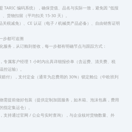
 TARIC 编码系统），确保货值、品名与实际一致，避免因 “低报
货物扣留（平均扣关 15-30 天）。​
品关税减免）、CE 认证（电子 / 机械类产品必备）、自由销售证明
一步都可追溯​
视化服务，从订舱到签收，每一步都有明确节点与跟踪方式：​
专属客户经理 1 小时内出具详细报价单（含运费、清关费、税
温控运输）。​
误赔付），支付定金（通常为总费用的 30%）锁定舱位（中欧班列
物需提前做好包装（提供定制加固服务，如木箱、泡沫包裹，费用
的指定集运仓）。​
支持通过官网 / 公众号实时查询），与企业核对货物数量、外