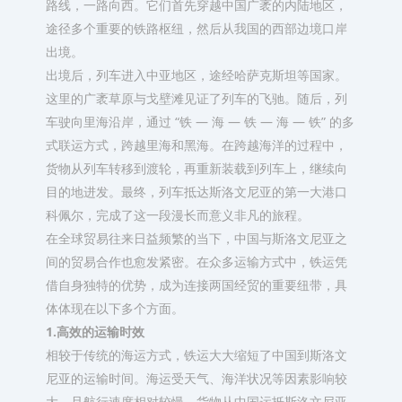
路线，一路向西。它们首先穿越中国广袤的内陆地区，
途径多个重要的铁路枢纽，然后从我国的西部边境口岸
出境。​
出境后，列车进入中亚地区，途经哈萨克斯坦等国家。
这里的广袤草原与戈壁滩见证了列车的飞驰。随后，列
车驶向里海沿岸，通过 “铁 — 海 — 铁 — 海 — 铁” 的多
式联运方式，跨越里海和黑海。在跨越海洋的过程中，
货物从列车转移到渡轮，再重新装载到列车上，继续向
目的地进发。最终，列车抵达斯洛文尼亚的第一大港口
科佩尔，完成了这一段漫长而意义非凡的旅程。​
在全球贸易往来日益频繁的当下，中国与斯洛文尼亚之
间的贸易合作也愈发紧密。在众多运输方式中，铁运凭
借自身独特的优势，成为连接两国经贸的重要纽带，具
体体现在以下多个方面。​
1.高效的运输时效​
相较于传统的海运方式，铁运大大缩短了中国到斯洛文
尼亚的运输时间。海运受天气、海洋状况等因素影响较
大，且航行速度相对较慢，货物从中国运抵斯洛文尼亚