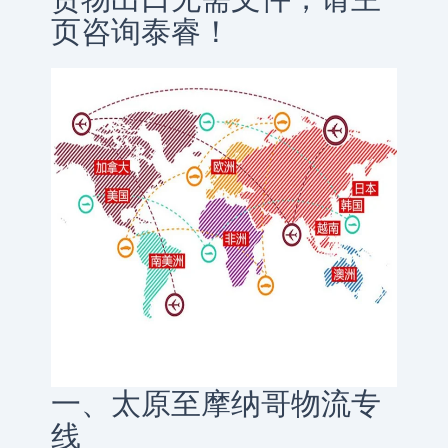
页咨询泰睿！
一、太原至摩纳哥物流专
线