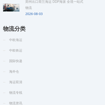
郑州出口荷兰海运 DDP海派 全境一站式
物流
2026-08-03
物流分类
中欧海运
中欧铁运
国际快递
海外仓
海运双清
物流专线
物流资讯