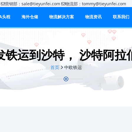
m
营销部：sale@tieyunfei.com
物流部：tommy@tieyunfei.c
BA头程
海外仓储
物流解决方案
物流资讯
联系我们
发铁运到沙特， 沙特阿拉
首页
中欧铁运