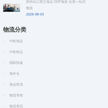
郑州出口荷兰海运 DDP海派 全境一站式
物流
2026-08-03
物流分类
中欧海运
中欧铁运
国际快递
海外仓
海运双清
物流专线
物流资讯