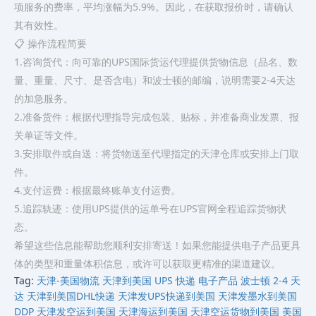
项服务的费率，平均涨幅为5.9%。因此，在获取报价时，请确认
其有效性。
📋 操作流程简要
1.咨询货代：向可靠的UPS国际货运代理提供货物信息（品名、数
量、重量、尺寸、是否含电）和波士顿的邮编，说明需要2-4天达
的加急服务。
2.准备货件：根据代理指导完成包装、贴标，并准备商业发票、报
关单证等文件。
3.安排取件或自送：将货物送至代理指定的天津仓库或安排上门取
件。
4.支付运费：根据最终账单支付运费。
5.追踪轨迹：使用UPS提供的运单号在UPS官网全程追踪货物状
态。
希望这些信息能帮助您顺利安排寄送！如果您能提供电子产品更具
体的类型和重量体积信息，或许可以获取更精准的渠道建议。
Tag:
天津-美国物流
天津到美国 UPS 快递 电子产品 波士顿 2-4 天
达
天津到美国DHL快递
天津发UPS快递到美国
天津发墨水到美国
DDP
天津发空运到美国
天津海运到美国
天津空运货物到美国
美国