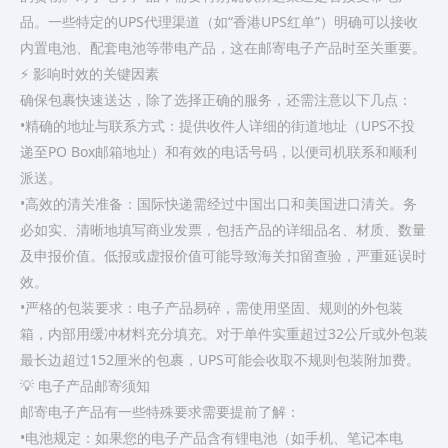
品。一些特定的UPS代理渠道（如“香港UPS红单”）明确可以接收
内置电池、配套电池等带电产品，这在邮寄电子产品时至关重要。
⚡️ 影响时效的关键因素
确保包裹快速送达，除了选择正确的服务，还需注意以下几点：
•精确的地址与联系方式：提供收件人详细的街道地址（UPS不投
递至PO Box邮箱地址）和有效的电话号码，以便司机联系和顺利
派送。
•高效的清关准备：国际快递需经过中国出口和美国进口清关。务
必如实、清晰地填写商业发票，包括产品的详细品名、材质、数量
及申报价值。低报或虚报价值可能导致海关扣留查验，严重延误时
效。
•严格的包装要求：电子产品易碎，需使用坚固、规则的外包装
箱，内部用缓冲材料充分填充。对于单件实重超过32公斤或外包装
最长边超过152厘米的包裹，UPS可能会收取不规则包装附加费。
💡 电子产品邮寄须知
邮寄电子产品有一些特殊要求需要提前了解：
•电池规定：如果您的电子产品含有锂电池（如手机、笔记本电