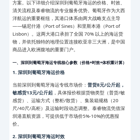
方案。以下详细介绍深圳到葡萄牙海运的价格、时效、
清关流程及泰睿物流的专业服务优势。葡萄牙作为大西
洋航运的重要枢纽，其港口体系由两大战略支点主导
——锡尼什港（Port of Sines）和里斯本港（Port of
Lisbon）。这两大港口承担了全国 70% 以上的海运货
物，并依托独特的地理位置连接欧亚非三大洲，是中国
商品进入欧洲腹地的重要门户。
一、深圳到葡萄牙海运专线核心参数（价格+时效+体积重计算）
1. 深圳到葡萄牙海运价格
当前深圳到葡萄牙海运专线市场价：
普货8元/公斤起，
敏感货13元/公斤起
，具体报价根据货物类型（普货/敏
感货）、运输方式（整柜/散货）、集装箱规格（20
尺/40尺/高柜）及运输时段动态调整。泰睿物流凭借深
圳港直航资源，可提供低于市场价5%-10%的优惠报
价。
2. 深圳到葡萄牙海运时效