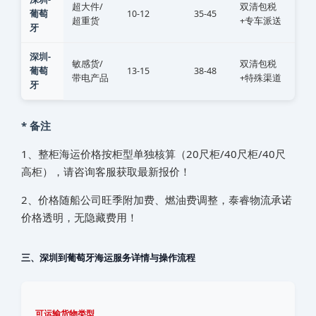
超大件/
双清包税
葡萄
10-12
35-45
超重货
+专车派送
牙
深圳-
敏感货/
双清包税
葡萄
13-15
38-48
带电产品
+特殊渠道
牙
* 备注
1、整柜海运价格按柜型单独核算（20尺柜/40尺柜/40尺
高柜），请咨询客服获取最新报价！
2、价格随船公司旺季附加费、燃油费调整，泰睿物流承诺
价格透明，无隐藏费用！
三、深圳到葡萄牙海运服务详情与操作流程
可运输货物类型