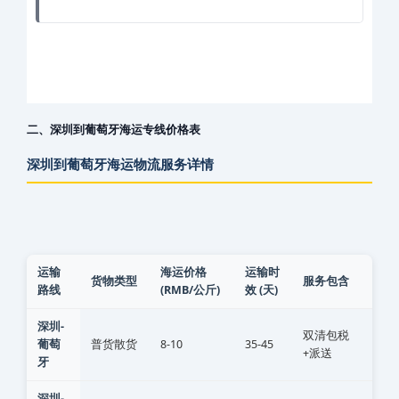
二、深圳到葡萄牙海运专线价格表
深圳到葡萄牙海运物流服务详情
运输
海运价格
运输时
货物类型
服务包含
路线
(RMB/公斤)
效 (天)
包含不同货物类型的海运价格、时效及服务内容
深圳-
双清包税
葡萄
普货散货
8-10
35-45
+派送
牙
深圳-