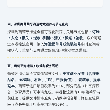
四、深圳到葡萄牙海运时效跟踪与节点查询
深圳到葡萄牙海运全程可视化跟踪，关键节点包括：
订舱
→入仓→报关→出港→到港→清关→派送→签收
。客户可通
过泰睿物流官网，输入
海运提单号或集装箱号
实时查询货
物状态，重要节点将通过短信/邮件主动推送通知。
五、葡萄牙海运清关政策与税务说明
葡萄牙海运清关需提供完整文件：
英文商业发票（含详细
品名、HS编码、材质、用途、申报价值）、装箱单、提单
副本
。葡萄牙进口增值税率为19%，部分商品（如医疗设
备、教育用品）可申请免税。泰睿物流拥有10年葡萄牙清
关经验，提供文件预审服务，确保申报合规，降低查验风
险（查验率低于行业平均水平30%）。