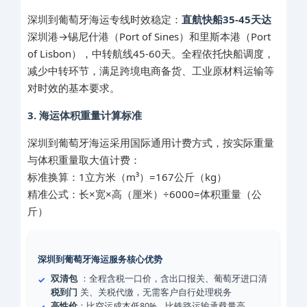
深圳到葡萄牙海运专线时效稳定：
直航快船35-45天达
深圳港→锡尼什港（Port of Sines）和里斯本港（Port
of Lisbon），中转航线45-60天。全程依托快船调度，
减少中转环节，满足跨境电商备货、工业原材料运输等
对时效的基本要求。
3. 海运体积重量计算标准
深圳到葡萄牙海运采用国际通用计费方式，按实际重量
与体积重量取大值计费：
标准换算：1立方米（m³）=167公斤（kg）
精准公式：长×宽×高（厘米）÷6000=体积重量（公
斤）
深圳到葡萄牙海运服务核心优势
双清包
：全程含税一口价，含出口报关、葡萄牙进口清
税到门
关、关税代缴，无需客户自行处理税务
高性价
：比空运成本低80%，比铁路运输承载量高