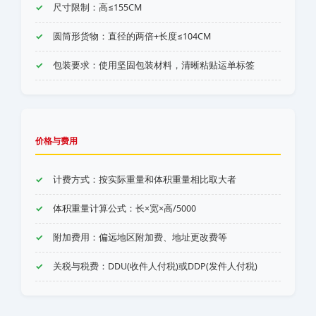
尺寸限制：高≤155CM
圆筒形货物：直径的两倍+长度≤104CM
包装要求：使用坚固包装材料，清晰粘贴运单标签
价格与费用
计费方式：按实际重量和体积重量相比取大者
体积重量计算公式：长×宽×高/5000
附加费用：偏远地区附加费、地址更改费等
关税与税费：DDU(收件人付税)或DDP(发件人付税)