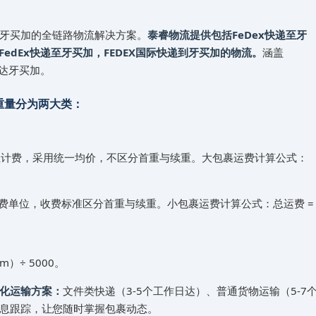
‌‌牙买加的全链路物流解决方案。
泰睿物流提供包括FeDex快递至‌‌‌牙
dEx快递至‌‌‌牙买加，FEDEX国际快递到‌‌‌牙买加的物流。
涵盖
‌‌牙买加。
裹重量分为两大类：
位计费，采用统一均价，不区分首重与续重。大包裹运费计算公式：
单位，收费标准区分首重与续重。小包裹运费计算公式：总运费 = 首重价格 +
）÷ 5000。
制化运输方案：
文件类快递（3-5个工作日达）、普通货物运输（5-
流信息跟踪，让您随时掌握包裹动态。