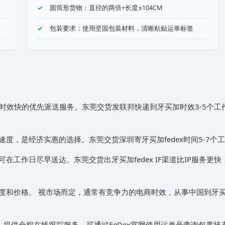
圆筒形货物：直径的两倍+长度≤104CM
包装要求：使用坚固包装材料，清晰粘贴运单标签
时效快的优先派送服务。东莞交货发联邦快递到‌‌‌牙买加时效3-5
度，是经济实惠的选择。东莞交货深圳寄‌‌‌牙买加fedex时间5-
在工作日尽早送达。东莞交货出‌‌‌牙买加fedex IF渠道比IP服
和价格。 视市场而定，通常有竞争力的电商时效，从事中国到‌‌‌牙
。提供全程在线跟踪服务，可通过FeDex官网使用运单号查询包裹状