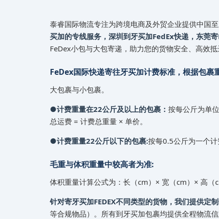
泰睿国际物流专注为跨境电商及外贸企业提供中国至‌
买加的专线服务，深圳到‌‌‌牙买加FedEx快递，东莞寄Fe
FeDex小包与大包寄递，助力您的货物安全、高效抵达‌
FeDex国际快递寄往‌‌‌牙买加计费标准，根据包
大包裹与小包裹。
●计费重量在22公斤及以上的包裹：
按每公斤为单
总运费 = 计费总重量 × 单价。
●计费重量22公斤以下的包裹:
按每0.5公斤为一个计费
毛重与体积重量中较高者为准:
体积重量计算公式为：长（cm）× 宽（cm）× 高（cm
针对寄‌‌‌牙买加FEDEX不同类型的货物，我们提供定
等合规物品）。所有到‌‌‌牙买加包裹均提供全程物