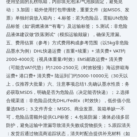
使用坚固的瓦楞纸箱，内部填充泡沫/气泡膜固定，避免晃
动； 3.​加固​：箱外使用打包带缠绕，重要文件（如MSDS、发
票）单独封袋放入箱内； 4.​标签​：若为危险品，需贴UN危险
品标签（如“易燃液体”“有毒”）及运输标签； 5.​测试​：非危险
品液体建议做“跌落测试”（模拟运输颠簸），确保无泄漏。 ​
五、费用估算（参考）​​ 方式费用构成参考范围（以5kg非危险
品墨水为例）​DHL快递​运费（首重+续重）+ 清关费+ VAT约
2000-4000元（视具体重量/时效）​EMS邮政​运费+ 清关费
（可能含VAT代垫）约1200-2500元（时效较慢）​海运拼箱​海
运费+ 港口费+ 清关费+ 陆运到门约5000-10000元（30天以
上，仅推荐大批量） ​六、注意事项总结​ 1.​先确认墨水性质​：务
必获取MSDS，明确是否为危险品（决定能否快递）； 2.​选择
合规渠道​：非危险品优先DHL/FedEx（时效快），低价值小批
量选EMS； 3.​文件齐全​：MSDS、商业发票、装箱单缺一不
可，危险品需额外提供CLP标签； 4.​包装防漏​：液体必须多层
防护，避免运输中泄漏导致清关失败或货物损失； 5.​跟踪清关​
：发货后通过物流商追踪状态，清关时配合提供补充材料（如