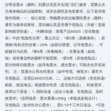
沙寄送墨水（颜料）到爱沙尼亚并实现门到门服务，需重点关
注液体物品的运输限制、清关合规性及包装要求。以下是详细
操作指南： ​一、核心前提：明确墨水的运输属性​ 墨水（颜料）
通常为液体或膏状，需先确认其是否属于危险品​（关键！直接
影响能否快递）。 • ​判断依据​：查看产品MSDS（安全数据
表）中的“危险性分类”，重点关注： •​第3类（易燃液体）​​：若
酒精/有机溶剂含量＞20%（如部分喷墨、记号笔墨水），可
能被归为此类。 •​第6类（有毒物质）​​：含重金属（如铅、
镉）或有毒染料的颜料可能受限。 •​第9类（其他危险品）​​：
部分特殊功能墨水（如导电墨水、感光墨水）可能含化学添加
剂。 注：普通办公用水性墨水（如中性笔、钢笔水）通常为
非危险品，但需以MSDS为准。 ​二、运输方式选择（优先快递/
邮政，慎选海运）​​ 根据墨水性质（是否危险品）、时效需求，
推荐以下渠道： 1. ​国际快递（适合小批量、非危险品、高时
效需求）​​ •​适用场景​：墨水重量≤30kg（单瓶或多瓶合计）、
非危险品（如水性办公墨水）、需5-10个工作日送达。 •​可选