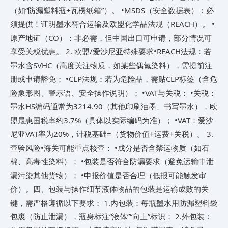
（如“防漏塑料瓶+瓦楞纸箱”）。 •​MSDS（安全数据表）​​：必
须提供！证明墨水符合运输及欧盟化学品法规（REACH）。 •​
原产地证（CO）​​：非必需，但中国出口可申请，部分情况可
享受关税优惠。 2. ​欧盟/爱沙尼亚特殊要求​ •​REACH法规​：若
墨水含SVHC（高度关注物质，如某些偶氮染料），需提前注
册或申请豁免； •​CLP法规​：若为危险品，需贴CLP标签（含危
险象形图、警示语、安全操作说明）； •​VAT与关税​： •关税：
墨水HS编码通常为3214.90​（其他印刷油墨、书写墨水），欧
盟最惠国税率约3.7%​​（具体以实际编码为准）； •VAT：爱沙
尼亚VAT率为20%​，计税基础=（货物价值+运费+关税）。 3. ​
查验风险​ •海关可能重点核查： •成分是否含禁运物质（如石
棉、高毒性染料）； •包装是否符合防漏要求（避免运输中泄
漏污染其他货物）； •申报价值是否合理（低报可能触发审
价）。 ​四、包装与操作细节​ 液体物品的包装是运输成败的关
键，需严格遵循以下要求： 1.​内包装​：每瓶墨水用防漏塑料袋
包裹（防止泄漏），瓶身标注“液体”“向上”标识； 2.​外包装​：