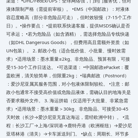
渠道​： •​DHL/FedEx/UPS​：全球网络强，门到门服务优，但对
液体限制严格（需提前审核）。 •​EMS（中国邮政）​​：对液体
容忍度略高（部分非危险品可走），但时效较慢（7-15个工作
日）。•​操作要点​： •提前联系快递客服，提供MSDS确认是否
可承运； •若为危险品（如含酒精），需选择危险品专线快递​
（如DHL Dangerous Goods），但费用高且需额外资质（如
UN包装）。 2. ​邮政小包（适合低价值、小批量、慢时效需
求）​​ •​适用场景​：墨水重量≤2kg、非危险品、预算有限，可接
受15-30个工作日送达。 •​可选渠道​： •​中国邮政ePacket​：覆
盖欧洲，清关较简单，但限重2kg； •​瑞典邮政（Postnord）​​
：爱沙尼亚属其服务范围，对小包液体限制较松。 •​注意​：邮
政小包通常不接受高价值或危险品液体，需确认目的地海关是
否要求额外文件。 3. ​海运拼箱（仅适用于大批量、非紧急需
求）​​ •​适用场景​：墨水重量＞30kg、非危险品、可接受30-45
天时效（长沙→爱沙尼亚无直达海运，需经欧洲中转）。 •​流
程​：长沙工厂→上海/深圳港→鹿特丹港（欧洲枢纽）→爱沙尼
亚塔林港（清关）→卡车派送到门。 •​缺点​：周期长、环节多