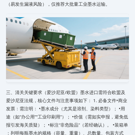
（易发生漏液风险），仅推荐大批量工业墨水运输。
​三、清关关键要求（爱沙尼亚/欧盟）​​ 墨水进口需符合欧盟及
爱沙尼亚法规，核心文件与注意事项如下： 1. ​必备文件​ •​商业
发票​：需注明： •墨水成分（尤其是溶剂、染料类型）； •用
途（如“办公用”“工业印刷用”）； •价值（需如实申报，避免低
报引发海关质疑）； •标注“非危险品”（若经确认）。 •​装箱单​
：列明每瓶墨水的规格（容量、重量）、总数量、包装方式