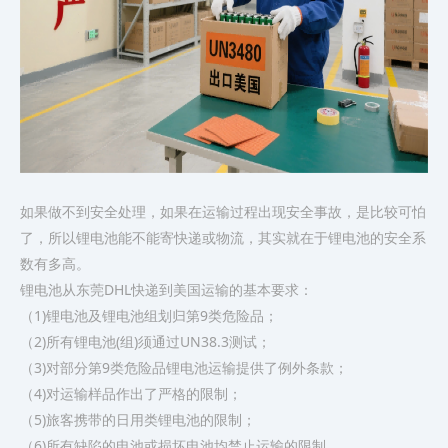
如果做不到安全处理，如果在运输过程出现安全事故，是比较可怕
了，所以锂电池能不能寄快递或物流，其实就在于锂电池的安全系
数有多高。
锂电池从东莞DHL快递到美国运输的基本要求：
（1)锂电池及锂电池组划归第9类危险品；
（2)所有锂电池(组)须通过UN38.3测试；
（3)对部分第9类危险品锂电池运输提供了例外条款；
（4)对运输样品作出了严格的限制；
（5)旅客携带的日用类锂电池的限制；
（6)所有缺陷的电池或损坏电池均禁止运输的限制。