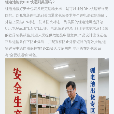
锂电池能发DHL快递到美国吗？
锂电池做好安全包装及规定运输要求，是可以通过DHL快递寄到美
国的。DHL快递锂电池到美国通常包装要求单个锂电池做到绝缘，
外箱上面贴UN标志，防水防火标志，到美国的锂电池可选择做
UL,cTUVus,ETL,NRTL认证。电池须通过UN 38.3测试要求及1.2米
的跌落包装试验,托运人需提供危险品申报文件,产品设计应保证在
正常运输条件下防止爆裂，并配置有防止外部短路的有效措施,运
输过程中温度需保持在18-25摄氏度范围内,空运需在外包装贴
有“全货机运输”标签。